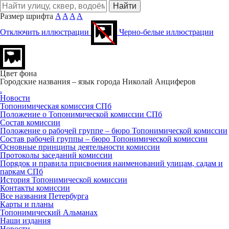
Размер шрифта
A
A
A
A
Отключить иллюстрации
Черно-белые иллюстрации
Цвет фона
Городские названия – язык города
Николай Анциферов
.
Новости
Топонимическая комиссия СПб
Положение о Топонимической комиссии СПб
Состав комиссии
Положение о рабочей группе – бюро Топонимической комиссии
Состав рабочей группы – бюро Топонимической комиссии
Основные принципы деятельности комиссии
Протоколы заседаний комиссии
Порядок и правила присвоения наименований улицам, садам и
паркам СПб
История Топонимической комиссии
Контакты комиссии
Все названия Петербурга
Карты и планы
Топонимический Альманах
Наши издания
Новости