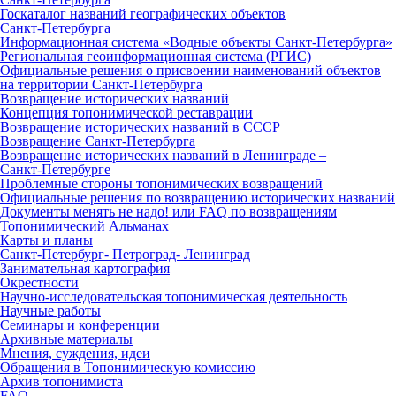
Госкаталог названий географических объектов
Санкт‑Петербурга
Информационная система «Водные объекты Санкт‑Петербурга»
Региональная геоинформационная система (РГИС)
Официальные решения о присвоении наименований объектов
на территории Санкт‑Петербурга
Возвращение исторических названий
Концепция топонимической реставрации
Возвращение исторических названий в СССР
Возвращение Санкт‑Петербурга
Возвращение исторических названий в Ленинграде –
Санкт‑Петербурге
Проблемные стороны топонимических возвращений
Официальные решения по возвращению исторических названий
Документы менять не надо! или FAQ по возвращениям
Топонимический Альманах
Карты и планы
Санкт‑Петербург‑ Петроград‑ Ленинград
Занимательная картография
Окрестности
Научно‑исследовательская топонимическая деятельность
Научные работы
Семинары и конференции
Архивные материалы
Мнения, суждения, идеи
Обращения в Топонимическую комиссию
Архив топонимиста
FAQ