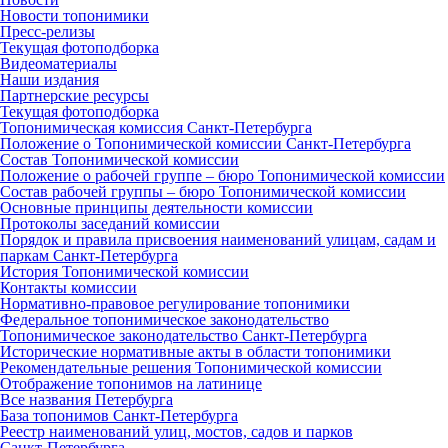
Новости топонимики
Пресс‑релизы
Текущая фотоподборка
Видеоматериалы
Наши издания
Партнерские ресурсы
Текущая фотоподборка
Топонимическая комиссия Санкт‑Петербурга
Положение о Топонимической комиссии Санкт‑Петербурга
Состав Топонимической комиссии
Положение о рабочей группе – бюро Топонимической комиссии
Состав рабочей группы – бюро Топонимической комиссии
Основные принципы деятельности комиссии
Протоколы заседаний комиссии
Порядок и правила присвоения наименований улицам, садам и
паркам Санкт‑Петербурга
История Топонимической комиссии
Контакты комиссии
Нормативно‑правовое регулирование топонимики
Федеральное топонимическое законодательство
Топонимическое законодательство Санкт‑Петербурга
Исторические нормативные акты в области топонимики
Рекомендательные решения Топонимической комиссии
Отображение топонимов на латинице
Все названия Петербурга
База топонимов Санкт‑Петербурга
Реестр наименований улиц, мостов, садов и парков
Санкт‑Петербурга