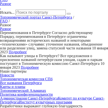
Разное
.
Искать...
Топонимический портал
Санкт-Петербург
а
/
FAQ
/
Разное
Разное
Переименования в Петербурге
Согласно действующему
Порядку, переименования в Петербурге ограничены
возвращениями исторических названий и некоторыми
«техническими» случаями: уточнение названия, объединение
или разделение улиц, замена статусной части названия
10 января
2023
Подробнее
Как называют улицы в Петербурге?
Все предложения о
присвоении названий петербургским улицам, садам и паркам
поступают в Топонимическую комиссию Санкт-Петербурга
10
января 2023
Подробнее
Наши партнеры
Новости
Топонимическая комиссия СПб
Все названия Петербурга
Карты и планы
Топонимический Альманах
Политика конфиденциальности
Администрация Санкт-Петербурга
Комитет по культуре Санкт-
Петербурга
Институт культурных программ
Разработчики выражают глубокую благодарность