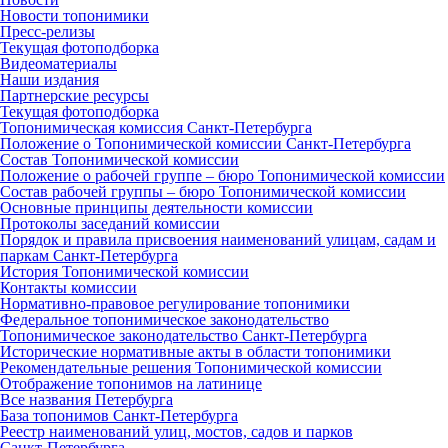
Новости топонимики
Пресс‑релизы
Текущая фотоподборка
Видеоматериалы
Наши издания
Партнерские ресурсы
Текущая фотоподборка
Топонимическая комиссия Санкт‑Петербурга
Положение о Топонимической комиссии Санкт‑Петербурга
Состав Топонимической комиссии
Положение о рабочей группе – бюро Топонимической комиссии
Состав рабочей группы – бюро Топонимической комиссии
Основные принципы деятельности комиссии
Протоколы заседаний комиссии
Порядок и правила присвоения наименований улицам, садам и
паркам Санкт‑Петербурга
История Топонимической комиссии
Контакты комиссии
Нормативно‑правовое регулирование топонимики
Федеральное топонимическое законодательство
Топонимическое законодательство Санкт‑Петербурга
Исторические нормативные акты в области топонимики
Рекомендательные решения Топонимической комиссии
Отображение топонимов на латинице
Все названия Петербурга
База топонимов Санкт‑Петербурга
Реестр наименований улиц, мостов, садов и парков
Санкт‑Петербурга