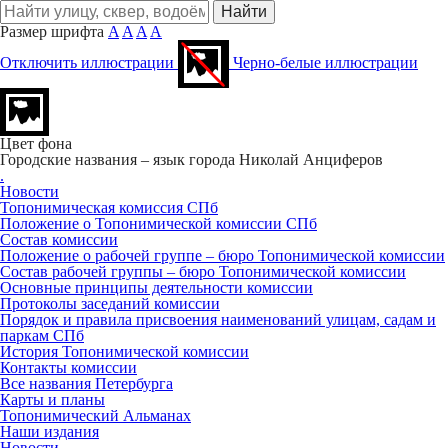
Размер шрифта
A
A
A
A
Отключить иллюстрации
Черно-белые иллюстрации
Цвет фона
Городские названия – язык города
Николай Анциферов
.
Новости
Топонимическая комиссия СПб
Положение о Топонимической комиссии СПб
Состав комиссии
Положение о рабочей группе – бюро Топонимической комиссии
Состав рабочей группы – бюро Топонимической комиссии
Основные принципы деятельности комиссии
Протоколы заседаний комиссии
Порядок и правила присвоения наименований улицам, садам и
паркам СПб
История Топонимической комиссии
Контакты комиссии
Все названия Петербурга
Карты и планы
Топонимический Альманах
Наши издания
Новости