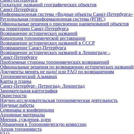
Госкаталог названий географических объектов
Санкт‑Петербурга
Информационная система «Водные объекты Санкт‑Петербурга»
Региональная геоинформационная система (РГИС)
Официальные решения о присвоении наименований объектов
на территории Санкт‑Петербурга
Возвращение исторических названий
Концепция топонимической реставрации
Возвращение исторических названий в СССР
Возвращение Санкт‑Петербурга
Возвращение исторических названий в Ленинграде –
Санкт‑Петербурге
Проблемные стороны топонимических возвращений
Официальные решения по возвращению исторических названий
Документы менять не надо! или FAQ по возвращениям
Топонимический Альманах
Карты и планы
Санкт‑Петербург‑ Петроград‑ Ленинград
Занимательная картография
Окрестности
Научно‑исследовательская топонимическая деятельность
Научные работы
Семинары и конференции
Архивные материалы
Мнения, суждения, идеи
Обращения в Топонимическую комиссию
Архив топонимиста
FAQ