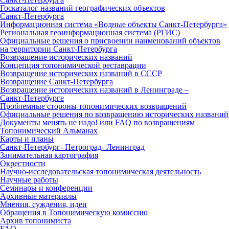
Госкаталог названий географических объектов
Санкт‑Петербурга
Информационная система «Водные объекты Санкт‑Петербурга»
Региональная геоинформационная система (РГИС)
Официальные решения о присвоении наименований объектов
на территории Санкт‑Петербурга
Возвращение исторических названий
Концепция топонимической реставрации
Возвращение исторических названий в СССР
Возвращение Санкт‑Петербурга
Возвращение исторических названий в Ленинграде –
Санкт‑Петербурге
Проблемные стороны топонимических возвращений
Официальные решения по возвращению исторических названий
Документы менять не надо! или FAQ по возвращениям
Топонимический Альманах
Карты и планы
Санкт‑Петербург‑ Петроград‑ Ленинград
Занимательная картография
Окрестности
Научно‑исследовательская топонимическая деятельность
Научные работы
Семинары и конференции
Архивные материалы
Мнения, суждения, идеи
Обращения в Топонимическую комиссию
Архив топонимиста
FAQ