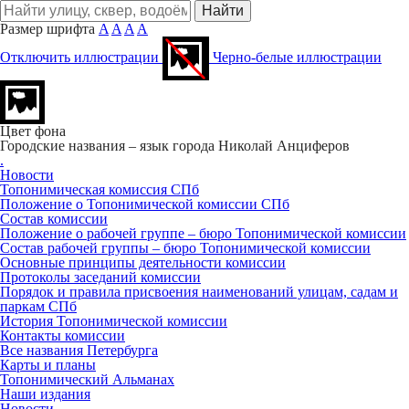
Размер шрифта
A
A
A
A
Отключить иллюстрации
Черно-белые иллюстрации
Цвет фона
Городские названия – язык города
Николай Анциферов
.
Новости
Топонимическая комиссия СПб
Положение о Топонимической комиссии СПб
Состав комиссии
Положение о рабочей группе – бюро Топонимической комиссии
Состав рабочей группы – бюро Топонимической комиссии
Основные принципы деятельности комиссии
Протоколы заседаний комиссии
Порядок и правила присвоения наименований улицам, садам и
паркам СПб
История Топонимической комиссии
Контакты комиссии
Все названия Петербурга
Карты и планы
Топонимический Альманах
Наши издания
Новости