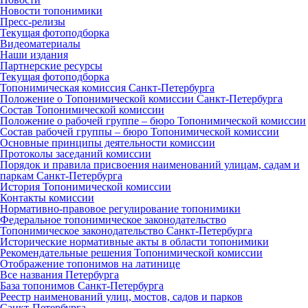
Новости топонимики
Пресс‑релизы
Текущая фотоподборка
Видеоматериалы
Наши издания
Партнерские ресурсы
Текущая фотоподборка
Топонимическая комиссия Санкт‑Петербурга
Положение о Топонимической комиссии Санкт‑Петербурга
Состав Топонимической комиссии
Положение о рабочей группе – бюро Топонимической комиссии
Состав рабочей группы – бюро Топонимической комиссии
Основные принципы деятельности комиссии
Протоколы заседаний комиссии
Порядок и правила присвоения наименований улицам, садам и
паркам Санкт‑Петербурга
История Топонимической комиссии
Контакты комиссии
Нормативно‑правовое регулирование топонимики
Федеральное топонимическое законодательство
Топонимическое законодательство Санкт‑Петербурга
Исторические нормативные акты в области топонимики
Рекомендательные решения Топонимической комиссии
Отображение топонимов на латинице
Все названия Петербурга
База топонимов Санкт‑Петербурга
Реестр наименований улиц, мостов, садов и парков
Санкт‑Петербурга