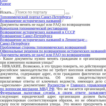
Разное
.
Искать...
Топонимический портал
Санкт-Петербург
а
/
Возвращение исторических названий
/
Документы менять не надо! или FAQ по возвращениям
Концепция топонимической реставрации
Возвращение исторических названий в СССР
Возвращение Санкт‑Петербурга
Возвращение исторических названий в Ленинграде –
Санкт‑Петербурге
Проблемные стороны топонимических возвращений
Официальные решения по возвращению исторических названий
Документы менять не надо! или FAQ по возвращениям
- Какие документы нужно менять гражданам и организациям
при изменении названия улицы?
- НИКАКИЕ. Возможно, в это трудно поверить, но действующее
российское законодательство не требует внесения изменений в
документы, содержащие адрес, если гражданин фактически не
меняет места жительства. Об этом свидетельствуют
прилагаемые ответы от ключевых ведомств, имеющих дело с
«адресными» документами:
Росреестра
и
Главного управлени
по вопросам миграции МВД РФ
. Что же касается организаций,
Федеральная налоговая служба в своем ответе разъясняет
следующее: юридический адрес организации должен быть
скорректирован соответствующим образом, но не обязательно
сразу после переименования улицы. Это можно приурочить к