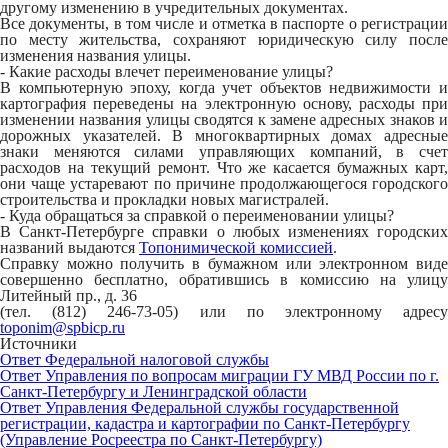
другому изменению в учредительных документах.
Все документы, в том числе и отметка в паспорте о регистрации
по месту жительства, сохраняют юридическую силу после
изменения названия улицы.
- Какие расходы влечет переименование улицы?
В компьютерную эпоху, когда учет объектов недвижимости и
картография переведены на электронную основу, расходы при
изменении названия улицы сводятся к замене адресных знаков и
дорожных указателей. В многоквартирных домах адресные
знаки меняются силами управляющих компаний, в счет
расходов на текущий ремонт. Что же касается бумажных карт,
они чаще устаревают по причине продолжающегося городского
строительства и прокладки новых магистралей.
- Куда обращаться за справкой о переименовании улицы?
В Санкт-Петербурге справки о любых изменениях городских
названий выдаются
Топонимической комиссией
.
Справку можно получить в бумажном или электронном виде
совершенно бесплатно, обратившись в комиссию на улицу
Литейный пр., д. 36
(тел. (812) 246-73-05) или по электронному адресу
toponim@spbicp.ru
Источники
Ответ Федеральной налоговой службы
Ответ Управления по вопросам миграции ГУ МВД России по г.
Санкт-Петербургу и Ленинградской области
Ответ Управления Федеральной службы государственной
регистрации, кадастра и картографии по Санкт-Петербургу
(Управление Росреестра по Санкт-Петербургу)