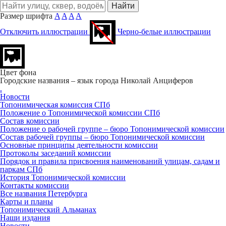
Размер шрифта
A
A
A
A
Отключить иллюстрации
Черно-белые иллюстрации
Цвет фона
Городские названия – язык города
Николай Анциферов
.
Новости
Топонимическая комиссия СПб
Положение о Топонимической комиссии СПб
Состав комиссии
Положение о рабочей группе – бюро Топонимической комиссии
Состав рабочей группы – бюро Топонимической комиссии
Основные принципы деятельности комиссии
Протоколы заседаний комиссии
Порядок и правила присвоения наименований улицам, садам и
паркам СПб
История Топонимической комиссии
Контакты комиссии
Все названия Петербурга
Карты и планы
Топонимический Альманах
Наши издания
Новости