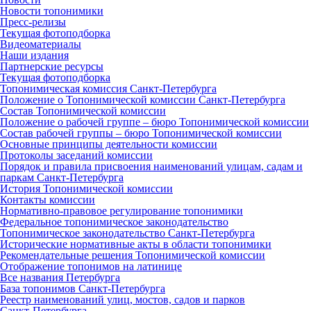
Новости топонимики
Пресс‑релизы
Текущая фотоподборка
Видеоматериалы
Наши издания
Партнерские ресурсы
Текущая фотоподборка
Топонимическая комиссия Санкт‑Петербурга
Положение о Топонимической комиссии Санкт‑Петербурга
Состав Топонимической комиссии
Положение о рабочей группе – бюро Топонимической комиссии
Состав рабочей группы – бюро Топонимической комиссии
Основные принципы деятельности комиссии
Протоколы заседаний комиссии
Порядок и правила присвоения наименований улицам, садам и
паркам Санкт‑Петербурга
История Топонимической комиссии
Контакты комиссии
Нормативно‑правовое регулирование топонимики
Федеральное топонимическое законодательство
Топонимическое законодательство Санкт‑Петербурга
Исторические нормативные акты в области топонимики
Рекомендательные решения Топонимической комиссии
Отображение топонимов на латинице
Все названия Петербурга
База топонимов Санкт‑Петербурга
Реестр наименований улиц, мостов, садов и парков
Санкт‑Петербурга