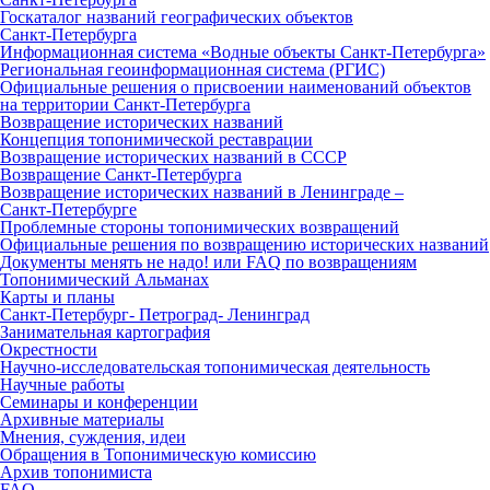
Госкаталог названий географических объектов
Санкт‑Петербурга
Информационная система «Водные объекты Санкт‑Петербурга»
Региональная геоинформационная система (РГИС)
Официальные решения о присвоении наименований объектов
на территории Санкт‑Петербурга
Возвращение исторических названий
Концепция топонимической реставрации
Возвращение исторических названий в СССР
Возвращение Санкт‑Петербурга
Возвращение исторических названий в Ленинграде –
Санкт‑Петербурге
Проблемные стороны топонимических возвращений
Официальные решения по возвращению исторических названий
Документы менять не надо! или FAQ по возвращениям
Топонимический Альманах
Карты и планы
Санкт‑Петербург‑ Петроград‑ Ленинград
Занимательная картография
Окрестности
Научно‑исследовательская топонимическая деятельность
Научные работы
Семинары и конференции
Архивные материалы
Мнения, суждения, идеи
Обращения в Топонимическую комиссию
Архив топонимиста
FAQ