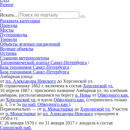
Разное
.
Искать...
Раскрыть категории
Проезды
Мосты
Путепроводы
Тоннели
Объекты зеленых насаждений
Водные объекты
Острова
Станции метрополитена
Топонимический портал
Санкт-Петербург
а
/
База топонимов
Санкт-Петербург
а
/
База топонимов
Санкт-Петербург
а
Амб
а
рная улица
от
пл. Александра Невского
до Херсонской ул.
В справочнике 1862 г. включена в состав
Херсонской ул.
16 апреля 1887 г. присвоено название Амбарная ул. по хлебным
амбарам, располагавшимся на берегу
р. Невы
от
Обводного кан.
до
Херсонской ул.
и вдоль
Обводного кан.
(сохранились только
д. 3, 5 и 5а
по наб. Обводного кан.
).
Первоначально — от
р. Монастырки
до
Херсонской ул.
Участок
от
р. Монастырки
до
пл. Александра Невского
упразднен в
1950-е гг.
С 26 января 1970 г. по 31 января 2017 г. входила в состав
Синопской наб.