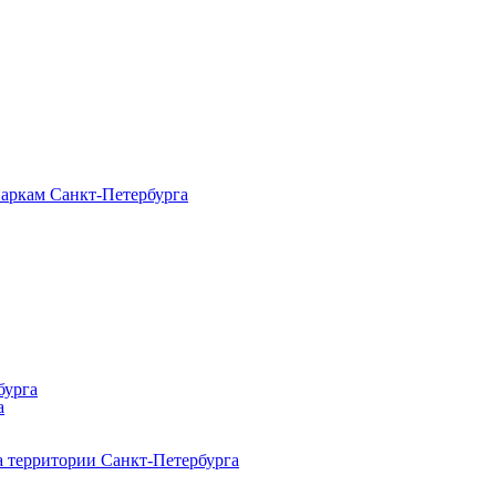
паркам Санкт‑Петербурга
бурга
а
 территории Санкт‑Петербурга