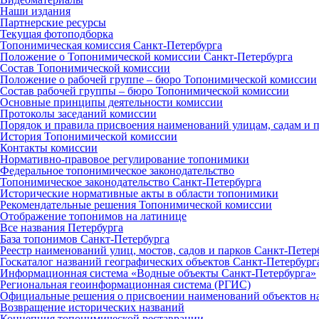
Наши издания
Партнерские ресурсы
Текущая фотоподборка
Топонимическая комиссия Санкт‑Петербурга
Положение о Топонимической комиссии Санкт‑Петербурга
Состав Топонимической комиссии
Положение о рабочей группе – бюро Топонимической комиссии
Состав рабочей группы – бюро Топонимической комиссии
Основные принципы деятельности комиссии
Протоколы заседаний комиссии
Порядок и правила присвоения наименований улицам, садам и 
История Топонимической комиссии
Контакты комиссии
Нормативно‑правовое регулирование топонимики
Федеральное топонимическое законодательство
Топонимическое законодательство Санкт‑Петербурга
Исторические нормативные акты в области топонимики
Рекомендательные решения Топонимической комиссии
Отображение топонимов на латинице
Все названия Петербурга
База топонимов Санкт‑Петербурга
Реестр наименований улиц, мостов, садов и парков Санкт‑Петер
Госкаталог названий географических объектов Санкт‑Петербург
Информационная система «Водные объекты Санкт‑Петербурга»
Региональная геоинформационная система (РГИС)
Официальные решения о присвоении наименований объектов на
Возвращение исторических названий
Концепция топонимической реставрации