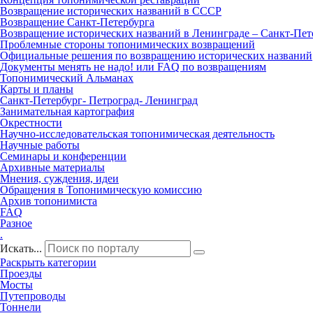
Возвращение исторических названий в СССР
Возвращение Санкт‑Петербурга
Возвращение исторических названий в Ленинграде – Санкт‑Пет
Проблемные стороны топонимических возвращений
Официальные решения по возвращению исторических названий
Документы менять не надо! или FAQ по возвращениям
Топонимический Альманах
Карты и планы
Санкт‑Петербург‑ Петроград‑ Ленинград
Занимательная картография
Окрестности
Научно‑исследовательская топонимическая деятельность
Научные работы
Семинары и конференции
Архивные материалы
Мнения, суждения, идеи
Обращения в Топонимическую комиссию
Архив топонимиста
FAQ
Разное
.
Искать...
Раскрыть категории
Проезды
Мосты
Путепроводы
Тоннели