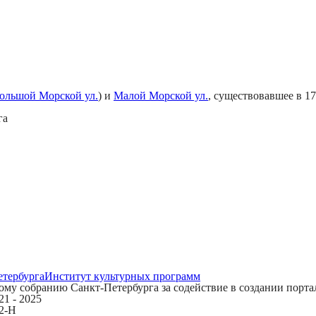
ольшой Морской ул.
) и
Малой Морской ул.
, существовавшее в 17
га
етербурга
Институт культурных программ
му собранию Санкт-Петербурга за содействие в создании порта
1 - 2025
12-Н