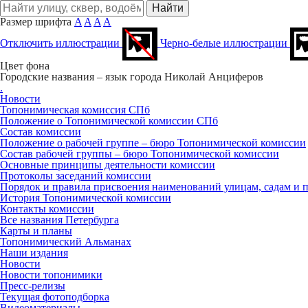
Размер шрифта
A
A
A
A
Отключить иллюстрации
Черно-белые иллюстрации
Цвет фона
Городские названия – язык города
Николай Анциферов
.
Новости
Топонимическая комиссия СПб
Положение о Топонимической комиссии СПб
Состав комиссии
Положение о рабочей группе – бюро Топонимической комиссии
Состав рабочей группы – бюро Топонимической комиссии
Основные принципы деятельности комиссии
Протоколы заседаний комиссии
Порядок и правила присвоения наименований улицам, садам и 
История Топонимической комиссии
Контакты комиссии
Все названия Петербурга
Карты и планы
Топонимический Альманах
Наши издания
Новости
Новости топонимики
Пресс‑релизы
Текущая фотоподборка
Видеоматериалы