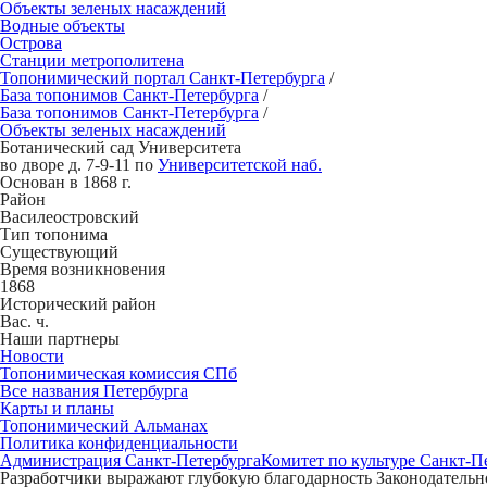
Объекты зеленых насаждений
Водные объекты
Острова
Станции метрополитена
Топонимический портал
Санкт-Петербург
а
/
База топонимов
Санкт-Петербург
а
/
База топонимов
Санкт-Петербург
а
/
Объекты зеленых насаждений
Ботан
и
ческий сад Университ
е
та
во дворе д. 7-9-11 по
Университетской наб.
Основан в 1868 г.
Район
Василеостровский
Тип топонима
Существующий
Время возникновения
1868
Исторический район
Вас. ч.
Наши партнеры
Новости
Топонимическая комиссия СПб
Все названия Петербурга
Карты и планы
Топонимический Альманах
Политика конфиденциальности
Администрация Санкт-Петербурга
Комитет по культуре Санкт-П
Разработчики выражают глубокую благодарность Законодательно