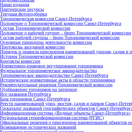
Наши издания
Партнерские ресурсы
Текущая фотоподборка
Топонимическая комиссия Санкт‑Петербурга
Положение о Топонимической комиссии Санкт‑Петербурга
Состав Топонимической комиссии
Положение о рабочей группе – бюро Топонимической комиссии
Состав рабочей группы – бюро Топонимической комиссии
Основные принципы деятельности комиссии
Протоколы заседаний комиссии
Порядок и правила присвоения наименований улицам, садам и 
История Топонимической комиссии
Контакты комиссии
Нормативно‑правовое регулирование топонимики
Федеральное топонимическое законодательство
Топонимическое законодательство Санкт‑Петербурга
Исторические нормативные акты в области топонимики
Рекомендательные решения Топонимической комиссии
Отображение топонимов на латинице
Все названия Петербурга
База топонимов Санкт‑Петербурга
Реестр наименований улиц, мостов, садов и парков Санкт‑Петер
Госкаталог названий географических объектов Санкт‑Петербург
Информационная система «Водные объекты Санкт‑Петербурга»
Региональная геоинформационная система (РГИС)
Официальные решения о присвоении наименований объектов на
Возвращение исторических названий
Концепция топонимической реставрации