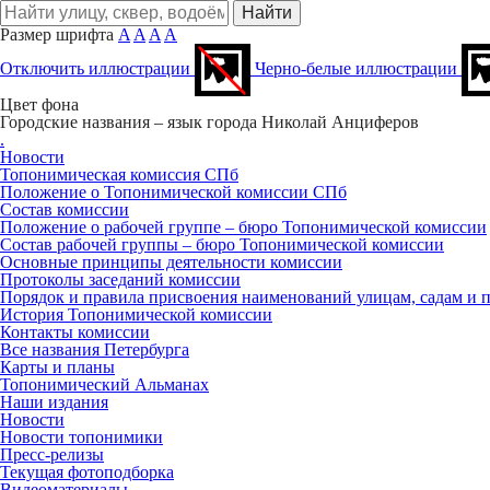
Размер шрифта
A
A
A
A
Отключить иллюстрации
Черно-белые иллюстрации
Цвет фона
Городские названия – язык города
Николай Анциферов
.
Новости
Топонимическая комиссия СПб
Положение о Топонимической комиссии СПб
Состав комиссии
Положение о рабочей группе – бюро Топонимической комиссии
Состав рабочей группы – бюро Топонимической комиссии
Основные принципы деятельности комиссии
Протоколы заседаний комиссии
Порядок и правила присвоения наименований улицам, садам и 
История Топонимической комиссии
Контакты комиссии
Все названия Петербурга
Карты и планы
Топонимический Альманах
Наши издания
Новости
Новости топонимики
Пресс‑релизы
Текущая фотоподборка
Видеоматериалы