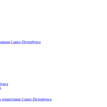
паркам Санкт‑Петербурга
бурга
а
 территории Санкт‑Петербурга