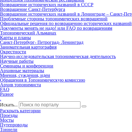
Возвращение исторических названий в СССР
Возвращение Санкт‑Петербурга
Возвращение исторических названий в Ленинграде – Санкт‑Пет
Проблемные стороны топонимических возвращений
Официальные решения по возвращению исторических названий
Документы менять не надо! или FAQ по возвращениям
Топонимический Альманах
Карты и планы
Санкт‑Петербург‑ Петроград‑ Ленинград
Занимательная картография
Окрестности
Научно‑исследовательская топонимическая деятельность
Научные работы
Семинары и конференции
Архивные материалы
Мнения, суждения, идеи
Обращения в Топонимическую комиссию
Архив топонимиста
FAQ
Разное
.
Искать...
Раскрыть категории
Проезды
Мосты
Путепроводы
Тоннели