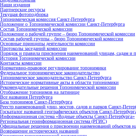
Наши издания
Партнерские ресурсы
Текущая фотоподборка
Топонимическая комиссия Санкт‑Петербурга
Положение о Топонимической комиссии Санкт‑Петербурга
Состав Топонимической комиссии
Положение о рабочей группе – бюро Топонимической комиссии
Состав рабочей группы – бюро Топонимической комиссии
Основные принципы деятельности комиссии
Протоколы заседаний комиссии
Порядок и правила присвоения наименований улицам, садам и 
История Топонимической комиссии
Контакты комиссии
Нормативно‑правовое регулирование топонимики
Федеральное топонимическое законодательство
Топонимическое законодательство Санкт‑Петербурга
Исторические нормативные акты в области топонимики
Рекомендательные решения Топонимической комиссии
Отображение топонимов на латинице
Все названия Петербурга
База топонимов Санкт‑Петербурга
Реестр наименований улиц, мостов, садов и парков Санкт‑Петер
Госкаталог названий географических объектов Санкт‑Петербург
Информационная система «Водные объекты Санкт‑Петербурга»
Региональная геоинформационная система (РГИС)
Официальные решения о присвоении наименований объектов на
Возвращение исторических названий
Концепция топонимической реставрации