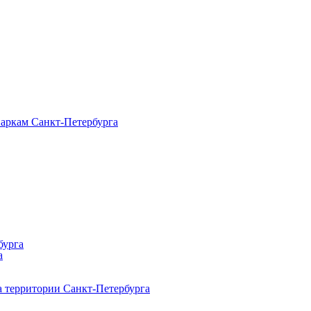
паркам Санкт‑Петербурга
бурга
а
 территории Санкт‑Петербурга