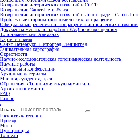
Возвращение исторических названий в СССР
Возвращение Санкт‑Петербурга
Возвращение исторических названий в Ленинграде – Санкт‑Пет
Проблемные стороны топонимических возвращений
Официальные решения по возвращению исторических названий
Документы менять не надо! или FAQ по возвращениям
Топонимический Альманах
Карты и планы
Санкт‑Петербург‑ Петроград‑ Ленинград
Занимательная картография
Окрестности
Научно‑исследовательская топонимическая деятельность
Научные работы
Семинары и конференции
Архивные материалы
Мнения, суждения, идеи
Обращения в Топонимическую комиссию
Архив топонимиста
FAQ
Разное
.
Искать...
Раскрыть категории
Проезды
Мосты
Путепроводы
Тоннели