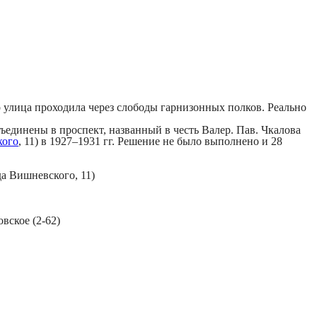
о улица проходила через слободы гарнизонных полков. Реально
бъединены в проспект, названный в честь Валер. Пав. Чкалова
кого
, 11) в 1927–1931 гг. Решение не было выполнено и 28
да Вишневского, 11)
вское (2-62)