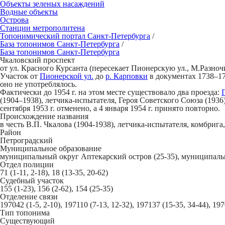
Объекты зеленых насаждений
Водные объекты
Острова
Станции метрополитена
Топонимический портал
Санкт-Петербург
а
/
База топонимов
Санкт-Петербург
а
/
База топонимов
Санкт-Петербург
а
Чк
а
ловский проспект
от ул. Красного Курсанта (пересекает Пионерскую ул., М.Разночи
Участок от
Пионерской ул.
до
р. Карповки
в документах 1738–17
оно не употреблялось.
Фактически до 1954 г. на этом месте существовало два проезда:
(1904–1938), летчика-испытателя, Героя Советского Союза (1936
сентября 1953 г. отменено, а 4 января 1954 г. принято повторно.
Происхождение названия
в честь В.П. Чкалова (1904-1938), летчика-испытателя, комбриг
Район
Петроградский
Муниципальное образование
муниципальный округ Аптекарский остров (25-35), муниципальн
Отдел полиции
71 (1-11, 2-18), 18 (13-35, 20-62)
Судебный участок
155 (1-23), 156 (2-62), 154 (25-35)
Отделение связи
197042 (1-5, 2-10), 197110 (7-13, 12-32), 197137 (15-35, 34-44), 19
Тип топонима
Существующий