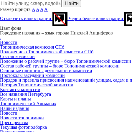
Размер шрифта
A
A
A
A
Отключить иллюстрации
Черно-белые иллюстрации
Цвет фона
Городские названия – язык города
Николай Анциферов
.
Новости
Топонимическая комиссия СПб
Положение о Топонимической комиссии СПб
Состав комиссии
Положение о рабочей группе – бюро Топонимической комиссии
Состав рабочей группы – бюро Топонимической комиссии
Основные принципы деятельности комиссии
Протоколы заседаний комиссии
Порядок и правила присвоения наименований улицам, садам и 
История Топонимической комиссии
Контакты комиссии
Все названия Петербурга
Карты и планы
Топонимический Альманах
Наши издания
Новости
Новости топонимики
Пресс‑релизы
Текущая фотоподборка
Видеоматериалы