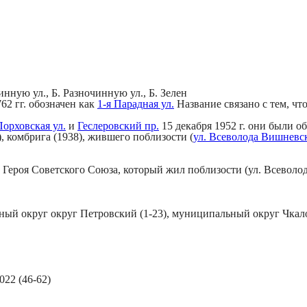
нную ул., Б. Разночинную ул., Б. Зелен
62 гг. обозначен как
1-я Парадная ул.
Название связано с тем, чт
Порховская ул.
и
Геслеровский пр.
15 декабря 1952 г. они были о
), комбрига (1938), жившего поблизости (
ул. Всеволода Вишневс
а, Героя Советского Союза, который жил поблизости (ул. Всеволо
ый округ округ Петровский (1-23), муниципальный округ Чкало
7022 (46-62)