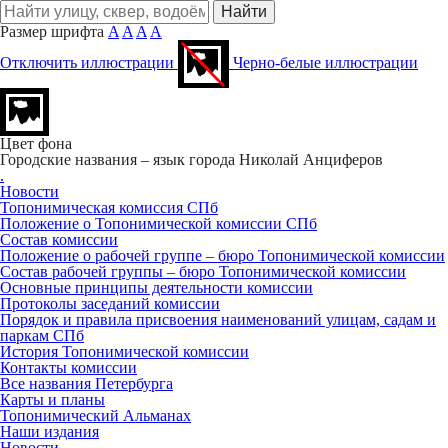
Размер шрифта
A
A
A
A
Отключить иллюстрации
Черно-белые иллюстрации
Цвет фона
Городские названия – язык города
Николай Анциферов
.
Новости
Топонимическая комиссия СПб
Положение о Топонимической комиссии СПб
Состав комиссии
Положение о рабочей группе – бюро Топонимической комиссии
Состав рабочей группы – бюро Топонимической комиссии
Основные принципы деятельности комиссии
Протоколы заседаний комиссии
Порядок и правила присвоения наименований улицам, садам и
паркам СПб
История Топонимической комиссии
Контакты комиссии
Все названия Петербурга
Карты и планы
Топонимический Альманах
Наши издания
Новости