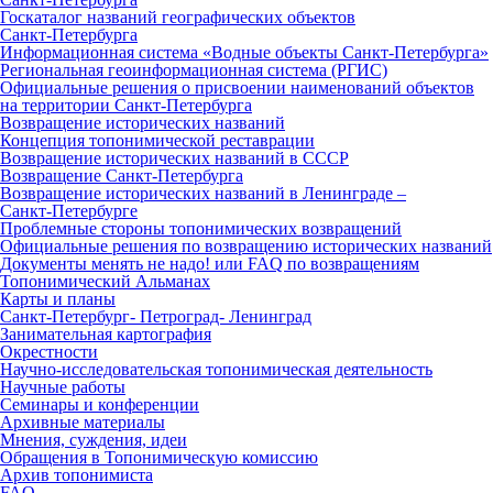
Госкаталог названий географических объектов
Санкт‑Петербурга
Информационная система «Водные объекты Санкт‑Петербурга»
Региональная геоинформационная система (РГИС)
Официальные решения о присвоении наименований объектов
на территории Санкт‑Петербурга
Возвращение исторических названий
Концепция топонимической реставрации
Возвращение исторических названий в СССР
Возвращение Санкт‑Петербурга
Возвращение исторических названий в Ленинграде –
Санкт‑Петербурге
Проблемные стороны топонимических возвращений
Официальные решения по возвращению исторических названий
Документы менять не надо! или FAQ по возвращениям
Топонимический Альманах
Карты и планы
Санкт‑Петербург‑ Петроград‑ Ленинград
Занимательная картография
Окрестности
Научно‑исследовательская топонимическая деятельность
Научные работы
Семинары и конференции
Архивные материалы
Мнения, суждения, идеи
Обращения в Топонимическую комиссию
Архив топонимиста
FAQ