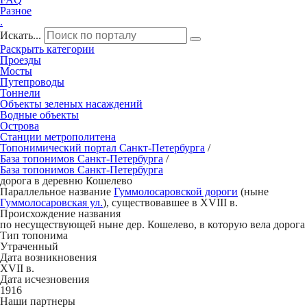
Разное
.
Искать...
Раскрыть категории
Проезды
Мосты
Путепроводы
Тоннели
Объекты зеленых насаждений
Водные объекты
Острова
Станции метрополитена
Топонимический портал
Санкт-Петербург
а
/
База топонимов
Санкт-Петербург
а
/
База топонимов
Санкт-Петербург
а
дорога в деревню Кошелево
Параллельное название
Гуммолосаровской дороги
(ныне
Гуммолосаровская ул.
), существовавшее в XVIII в.
Происхождение названия
по несуществующей ныне дер. Кошелево, в которую вела дорога
Тип топонима
Утраченный
Дата возникновения
XVII в.
Дата исчезновения
1916
Наши партнеры