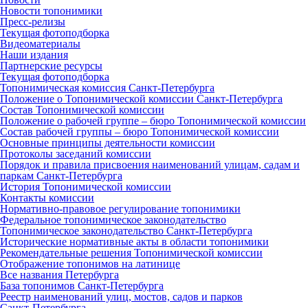
Новости топонимики
Пресс‑релизы
Текущая фотоподборка
Видеоматериалы
Наши издания
Партнерские ресурсы
Текущая фотоподборка
Топонимическая комиссия Санкт‑Петербурга
Положение о Топонимической комиссии Санкт‑Петербурга
Состав Топонимической комиссии
Положение о рабочей группе – бюро Топонимической комиссии
Состав рабочей группы – бюро Топонимической комиссии
Основные принципы деятельности комиссии
Протоколы заседаний комиссии
Порядок и правила присвоения наименований улицам, садам и
паркам Санкт‑Петербурга
История Топонимической комиссии
Контакты комиссии
Нормативно‑правовое регулирование топонимики
Федеральное топонимическое законодательство
Топонимическое законодательство Санкт‑Петербурга
Исторические нормативные акты в области топонимики
Рекомендательные решения Топонимической комиссии
Отображение топонимов на латинице
Все названия Петербурга
База топонимов Санкт‑Петербурга
Реестр наименований улиц, мостов, садов и парков
Санкт‑Петербурга