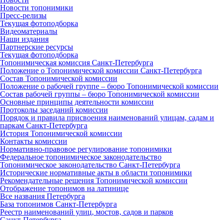
Новости топонимики
Пресс‑релизы
Текущая фотоподборка
Видеоматериалы
Наши издания
Партнерские ресурсы
Текущая фотоподборка
Топонимическая комиссия Санкт‑Петербурга
Положение о Топонимической комиссии Санкт‑Петербурга
Состав Топонимической комиссии
Положение о рабочей группе – бюро Топонимической комиссии
Состав рабочей группы – бюро Топонимической комиссии
Основные принципы деятельности комиссии
Протоколы заседаний комиссии
Порядок и правила присвоения наименований улицам, садам и
паркам Санкт‑Петербурга
История Топонимической комиссии
Контакты комиссии
Нормативно‑правовое регулирование топонимики
Федеральное топонимическое законодательство
Топонимическое законодательство Санкт‑Петербурга
Исторические нормативные акты в области топонимики
Рекомендательные решения Топонимической комиссии
Отображение топонимов на латинице
Все названия Петербурга
База топонимов Санкт‑Петербурга
Реестр наименований улиц, мостов, садов и парков
Санкт‑Петербурга