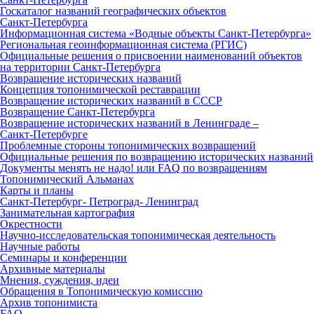
Госкаталог названий географических объектов
Санкт‑Петербурга
Информационная система «Водные объекты Санкт‑Петербурга»
Региональная геоинформационная система (РГИС)
Официальные решения о присвоении наименований объектов
на территории Санкт‑Петербурга
Возвращение исторических названий
Концепция топонимической реставрации
Возвращение исторических названий в СССР
Возвращение Санкт‑Петербурга
Возвращение исторических названий в Ленинграде –
Санкт‑Петербурге
Проблемные стороны топонимических возвращений
Официальные решения по возвращению исторических названий
Документы менять не надо! или FAQ по возвращениям
Топонимический Альманах
Карты и планы
Санкт‑Петербург‑ Петроград‑ Ленинград
Занимательная картография
Окрестности
Научно‑исследовательская топонимическая деятельность
Научные работы
Семинары и конференции
Архивные материалы
Мнения, суждения, идеи
Обращения в Топонимическую комиссию
Архив топонимиста
FAQ