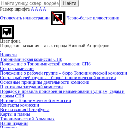
Размер шрифта
A
A
A
A
Отключить иллюстрации
Черно-белые иллюстрации
Цвет фона
Городские названия – язык города
Николай Анциферов
.
Новости
Топонимическая комиссия СПб
Положение о Топонимической комиссии СПб
Состав комиссии
Положение о рабочей группе – бюро Топонимической комиссии
Состав рабочей группы – бюро Топонимической комиссии
Основные принципы деятельности комиссии
Протоколы заседаний комиссии
Порядок и правила присвоения наименований улицам, садам и
паркам СПб
История Топонимической комиссии
Контакты комиссии
Все названия Петербурга
Карты и планы
Топонимический Альманах
Наши издания
Новости