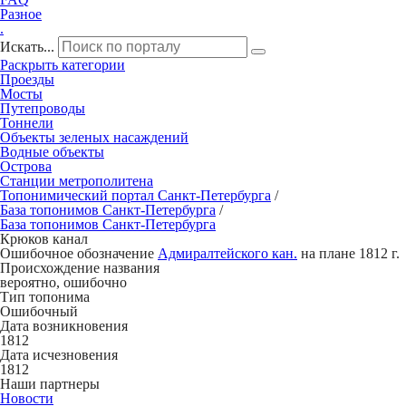
Разное
.
Искать...
Раскрыть категории
Проезды
Мосты
Путепроводы
Тоннели
Объекты зеленых насаждений
Водные объекты
Острова
Станции метрополитена
Топонимический портал
Санкт-Петербург
а
/
База топонимов
Санкт-Петербург
а
/
База топонимов
Санкт-Петербург
а
Кр
ю
ков канал
Ошибочное обозначение
Адмиралтейского кан.
на плане 1812 г.
Происхождение названия
вероятно, ошибочно
Тип топонима
Ошибочный
Дата возникновения
1812
Дата исчезновения
1812
Наши партнеры
Новости