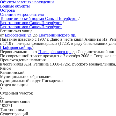
Объекты зеленых насаждений
Водные объекты
Острова
Станции метрополитена
Топонимический портал
Санкт-Петербург
а
/
База топонимов
Санкт-Петербург
а
/
База топонимов
Санкт-Петербург
а
Репн
и
нская улица
от
Брюсовской ул.
до
Екатерининского пр.
Название известно с 1907 г. Дано в честь князя Аникиты Ив. Р
с 1719 г., генерал-фельдмаршала (1725), в ряду близлежащих ул
Шафировский пр.
).
Первоначально — от
Пискарёвского пр.
до Соединительной линии
По современной трассе проходит с 3 октября 2008 г. Тогда же 
Происхождение названия
в честь князя А.И. Репнина (1668-1726), русского военачальник
Район
Калининский
Муниципальное образование
муниципальный округ Пискаревка
Отдел полиции
21
Судебный участок
51
Отделение связи
195271
Тип топонима
Существующий