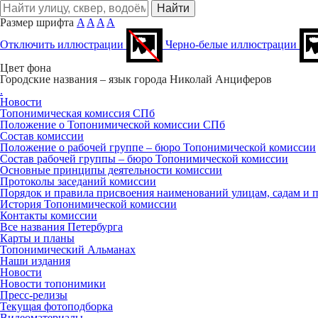
Размер шрифта
A
A
A
A
Отключить иллюстрации
Черно-белые иллюстрации
Цвет фона
Городские названия – язык города
Николай Анциферов
.
Новости
Топонимическая комиссия СПб
Положение о Топонимической комиссии СПб
Состав комиссии
Положение о рабочей группе – бюро Топонимической комиссии
Состав рабочей группы – бюро Топонимической комиссии
Основные принципы деятельности комиссии
Протоколы заседаний комиссии
Порядок и правила присвоения наименований улицам, садам и 
История Топонимической комиссии
Контакты комиссии
Все названия Петербурга
Карты и планы
Топонимический Альманах
Наши издания
Новости
Новости топонимики
Пресс‑релизы
Текущая фотоподборка
Видеоматериалы