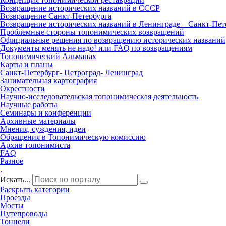
Возвращение исторических названий в СССР
Возвращение Санкт‑Петербурга
Возвращение исторических названий в Ленинграде – Санкт‑Пет
Проблемные стороны топонимических возвращений
Официальные решения по возвращению исторических названий
Документы менять не надо! или FAQ по возвращениям
Топонимический Альманах
Карты и планы
Санкт‑Петербург‑ Петроград‑ Ленинград
Занимательная картография
Окрестности
Научно‑исследовательская топонимическая деятельность
Научные работы
Семинары и конференции
Архивные материалы
Мнения, суждения, идеи
Обращения в Топонимическую комиссию
Архив топонимиста
FAQ
Разное
.
Искать...
Раскрыть категории
Проезды
Мосты
Путепроводы
Тоннели