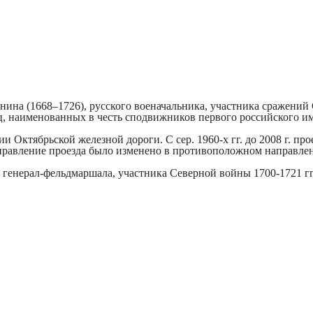
епнина (1668–1726), русского военачальника, участника сражени
иц, наименованных в честь сподвижников первого российского им
 Октябрьской железной дороги. С сер. 1960-х гг. до 2008 г. про
направление проезда было изменено в противоположном направле
а, генерал-фельдмаршала, участника Северной войны 1700-1721 г