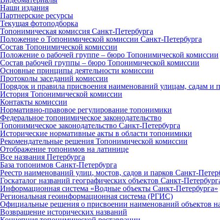
Наши издания
Партнерские ресурсы
Текущая фотоподборка
Топонимическая комиссия Санкт‑Петербурга
Положение о Топонимической комиссии Санкт‑Петербурга
Состав Топонимической комиссии
Положение о рабочей группе – бюро Топонимической комиссии
Состав рабочей группы – бюро Топонимической комиссии
Основные принципы деятельности комиссии
Протоколы заседаний комиссии
Порядок и правила присвоения наименований улицам, садам и 
История Топонимической комиссии
Контакты комиссии
Нормативно‑правовое регулирование топонимики
Федеральное топонимическое законодательство
Топонимическое законодательство Санкт‑Петербурга
Исторические нормативные акты в области топонимики
Рекомендательные решения Топонимической комиссии
Отображение топонимов на латинице
Все названия Петербурга
База топонимов Санкт‑Петербурга
Реестр наименований улиц, мостов, садов и парков Санкт‑Петер
Госкаталог названий географических объектов Санкт‑Петербург
Информационная система «Водные объекты Санкт‑Петербурга»
Региональная геоинформационная система (РГИС)
Официальные решения о присвоении наименований объектов на
Возвращение исторических названий
Концепция топонимической реставрации