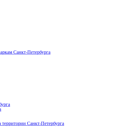
паркам Санкт‑Петербурга
бурга
а
 территории Санкт‑Петербурга