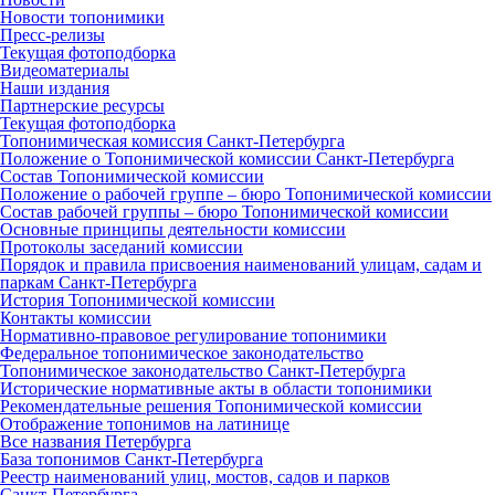
Новости топонимики
Пресс‑релизы
Текущая фотоподборка
Видеоматериалы
Наши издания
Партнерские ресурсы
Текущая фотоподборка
Топонимическая комиссия Санкт‑Петербурга
Положение о Топонимической комиссии Санкт‑Петербурга
Состав Топонимической комиссии
Положение о рабочей группе – бюро Топонимической комиссии
Состав рабочей группы – бюро Топонимической комиссии
Основные принципы деятельности комиссии
Протоколы заседаний комиссии
Порядок и правила присвоения наименований улицам, садам и
паркам Санкт‑Петербурга
История Топонимической комиссии
Контакты комиссии
Нормативно‑правовое регулирование топонимики
Федеральное топонимическое законодательство
Топонимическое законодательство Санкт‑Петербурга
Исторические нормативные акты в области топонимики
Рекомендательные решения Топонимической комиссии
Отображение топонимов на латинице
Все названия Петербурга
База топонимов Санкт‑Петербурга
Реестр наименований улиц, мостов, садов и парков
Санкт‑Петербурга