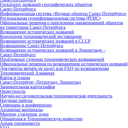
Госкаталог названий географических объектов
Санкт‑Петербурга
Информационная система «Водные объекты Санкт‑Петербурга»
Региональная геоинформационная система (РГИС)
Официальные решения о присвоении наименований объектов
на территории Санкт‑Петербурга
Возвращение исторических названий
Концепция топонимической реставрации
Возвращение исторических названий в СССР
Возвращение Санкт‑Петербурга
Возвращение исторических названий в Ленинграде –
Санкт‑Петербурге
Проблемные стороны топонимических возвращений
Официальные решения по возвращению исторических названий
Документы менять не надо! или FAQ по возвращениям
Топонимический Альманах
Карты и планы
Санкт‑Петербург‑ Петроград‑ Ленинград
Занимательная картография
Окрестности
Научно‑исследовательская топонимическая деятельность
Научные работы
Семинары и конференции
Архивные материалы
Мнения, суждения, идеи
Обращения в Топонимическую комиссию
Архив топонимиста
FAQ