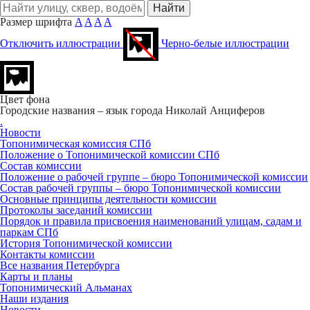
Размер шрифта
A
A
A
A
Отключить иллюстрации
Черно-белые иллюстрации
Цвет фона
Городские названия – язык города
Николай Анциферов
.
Новости
Топонимическая комиссия СПб
Положение о Топонимической комиссии СПб
Состав комиссии
Положение о рабочей группе – бюро Топонимической комиссии
Состав рабочей группы – бюро Топонимической комиссии
Основные принципы деятельности комиссии
Протоколы заседаний комиссии
Порядок и правила присвоения наименований улицам, садам и
паркам СПб
История Топонимической комиссии
Контакты комиссии
Все названия Петербурга
Карты и планы
Топонимический Альманах
Наши издания
Новости