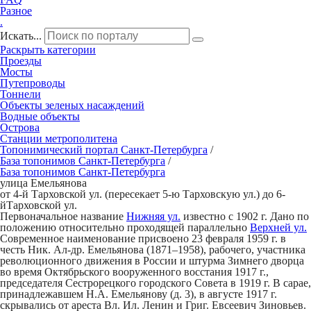
Разное
.
Искать...
Раскрыть категории
Проезды
Мосты
Путепроводы
Тоннели
Объекты зеленых насаждений
Водные объекты
Острова
Станции метрополитена
Топонимический портал
Санкт-Петербург
а
/
База топонимов
Санкт-Петербург
а
/
База топонимов
Санкт-Петербург
а
улица Емель
я
нова
от 4-й Тарховской ул. (пересекает 5-ю Тарховскую ул.) до 6-
йТарховской ул.
Первоначальное название
Нижняя ул.
известно с 1902 г. Дано по
положению относительно проходящей параллельно
Верхней ул.
Современное наименование присвоено 23 февраля 1959 г. в
честь Ник. Ал-др. Емельянова (1871–1958), рабочего, участника
революционного движения в России и штурма Зимнего дворца
во время Октябрьского вооруженного восстания 1917 г.,
председателя Сестрорецкого городского Совета в 1919 г. В сарае,
принадлежавшем Н.А. Емельянову (д. 3), в августе 1917 г.
скрывались от ареста Вл. Ил. Ленин и Григ. Евсеевич Зиновьев.