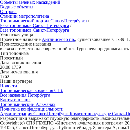
Объекты зеленых насаждений
Водные объекты
Острова
Станции метрополитена
Топонимический портал
Санкт-Петербург
а
/
База топонимов
Санкт-Петербург
а
/
База топонимов
Санкт-Петербург
а
Усп
е
нская улица
Проектное название
Английского пр.
, существовавшее в 1739–17
Происхождение названия
в связи с тем, что на современной пл. Тургенева предполагалос
Тип топонима
Проектный
Дата возникновения
20.08.1739
Дата исчезновения
1762
Наши партнеры
Новости
Топонимическая комиссия СПб
Все названия Петербурга
Карты и планы
Топонимический Альманах
Политика конфиденциальности
Администрация Санкт-Петербурга
Комитет по культуре Санкт-П
Разработчики выражают глубокую благодарность Законодательно
Copyright (c) СПб ГБУДПО «Институт культурных программ» 202
191025, Санкт-Петербург, ул. Рубинштейна, д. 8, литера А, пом.