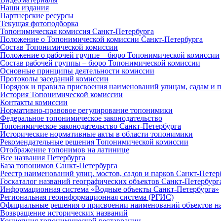
Наши издания
Партнерские ресурсы
Текущая фотоподборка
Топонимическая комиссия Санкт‑Петербурга
Положение о Топонимической комиссии Санкт‑Петербурга
Состав Топонимической комиссии
Положение о рабочей группе – бюро Топонимической комиссии
Состав рабочей группы – бюро Топонимической комиссии
Основные принципы деятельности комиссии
Протоколы заседаний комиссии
Порядок и правила присвоения наименований улицам, садам и 
История Топонимической комиссии
Контакты комиссии
Нормативно‑правовое регулирование топонимики
Федеральное топонимическое законодательство
Топонимическое законодательство Санкт‑Петербурга
Исторические нормативные акты в области топонимики
Рекомендательные решения Топонимической комиссии
Отображение топонимов на латинице
Все названия Петербурга
База топонимов Санкт‑Петербурга
Реестр наименований улиц, мостов, садов и парков Санкт‑Петер
Госкаталог названий географических объектов Санкт‑Петербург
Информационная система «Водные объекты Санкт‑Петербурга»
Региональная геоинформационная система (РГИС)
Официальные решения о присвоении наименований объектов на
Возвращение исторических названий
Концепция топонимической реставрации