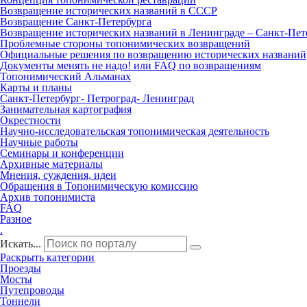
Возвращение исторических названий в СССР
Возвращение Санкт‑Петербурга
Возвращение исторических названий в Ленинграде – Санкт‑Пет
Проблемные стороны топонимических возвращений
Официальные решения по возвращению исторических названий
Документы менять не надо! или FAQ по возвращениям
Топонимический Альманах
Карты и планы
Санкт‑Петербург‑ Петроград‑ Ленинград
Занимательная картография
Окрестности
Научно‑исследовательская топонимическая деятельность
Научные работы
Семинары и конференции
Архивные материалы
Мнения, суждения, идеи
Обращения в Топонимическую комиссию
Архив топонимиста
FAQ
Разное
.
Искать...
Раскрыть категории
Проезды
Мосты
Путепроводы
Тоннели