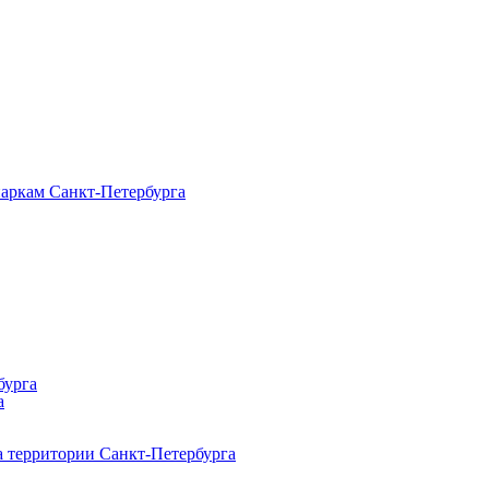
паркам Санкт‑Петербурга
бурга
а
 территории Санкт‑Петербурга