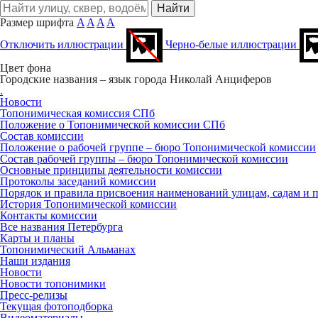
Размер шрифта
A
A
A
A
Отключить иллюстрации
Черно-белые иллюстрации
Цвет фона
Городские названия – язык города
Николай Анциферов
.
Новости
Топонимическая комиссия СПб
Положение о Топонимической комиссии СПб
Состав комиссии
Положение о рабочей группе – бюро Топонимической комиссии
Состав рабочей группы – бюро Топонимической комиссии
Основные принципы деятельности комиссии
Протоколы заседаний комиссии
Порядок и правила присвоения наименований улицам, садам и 
История Топонимической комиссии
Контакты комиссии
Все названия Петербурга
Карты и планы
Топонимический Альманах
Наши издания
Новости
Новости топонимики
Пресс‑релизы
Текущая фотоподборка
Видеоматериалы