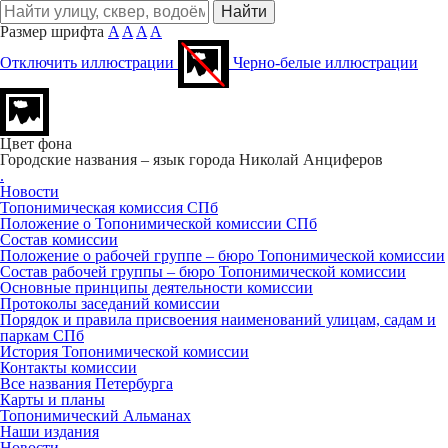
Размер шрифта
A
A
A
A
Отключить иллюстрации
Черно-белые иллюстрации
Цвет фона
Городские названия – язык города
Николай Анциферов
.
Новости
Топонимическая комиссия СПб
Положение о Топонимической комиссии СПб
Состав комиссии
Положение о рабочей группе – бюро Топонимической комиссии
Состав рабочей группы – бюро Топонимической комиссии
Основные принципы деятельности комиссии
Протоколы заседаний комиссии
Порядок и правила присвоения наименований улицам, садам и
паркам СПб
История Топонимической комиссии
Контакты комиссии
Все названия Петербурга
Карты и планы
Топонимический Альманах
Наши издания
Новости