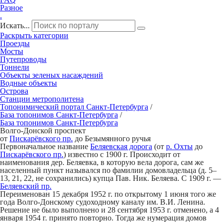
Разное
.
Искать...
Раскрыть категории
Проезды
Мосты
Путепроводы
Тоннели
Объекты зеленых насаждений
Водные объекты
Острова
Станции метрополитена
Топонимический портал
Санкт-Петербург
а
/
База топонимов
Санкт-Петербург
а
/
База топонимов
Санкт-Петербург
а
В
о
лго-Донск
о
й проспект
от
Пискарёвского пр.
до Безымянного ручья
Первоначальное название
Беляевская дорога
(от
р. Охты
до
Пискарёвского пр.
) известно с 1900 г. Происходит от
наименования дер. Беляевка, в которую вела дорога, сам же
населенный пункт назывался по фамилии домовладельца (д. 5–
13, 21, 22, не сохранились) купца Пав. Ник. Беляева. С 1909 г. —
Беляевский пр.
Переименован 15 декабря 1952 г. по открытому 1 июня того же
года Волго-Донскому судоходному каналу им. В.И. Ленина.
Решение не было выполнено и 28 сентября 1953 г. отменено, а 4
января 1954 г. принято повторно. Тогда же нумерация домов