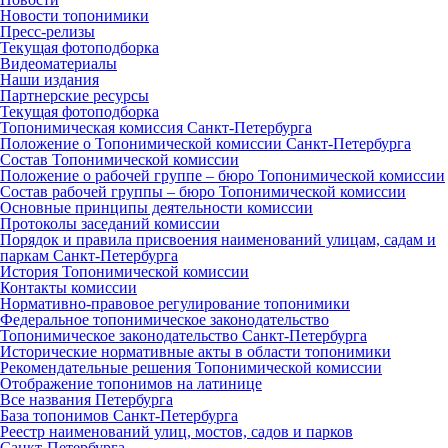
Новости топонимики
Пресс‑релизы
Текущая фотоподборка
Видеоматериалы
Наши издания
Партнерские ресурсы
Текущая фотоподборка
Топонимическая комиссия Санкт‑Петербурга
Положение о Топонимической комиссии Санкт‑Петербурга
Состав Топонимической комиссии
Положение о рабочей группе – бюро Топонимической комиссии
Состав рабочей группы – бюро Топонимической комиссии
Основные принципы деятельности комиссии
Протоколы заседаний комиссии
Порядок и правила присвоения наименований улицам, садам и
паркам Санкт‑Петербурга
История Топонимической комиссии
Контакты комиссии
Нормативно‑правовое регулирование топонимики
Федеральное топонимическое законодательство
Топонимическое законодательство Санкт‑Петербурга
Исторические нормативные акты в области топонимики
Рекомендательные решения Топонимической комиссии
Отображение топонимов на латинице
Все названия Петербурга
База топонимов Санкт‑Петербурга
Реестр наименований улиц, мостов, садов и парков
Санкт‑Петербурга