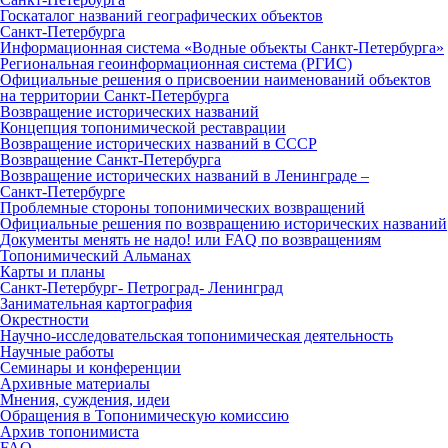
Госкаталог названий географических объектов
Санкт‑Петербурга
Информационная система «Водные объекты Санкт‑Петербурга»
Региональная геоинформационная система (РГИС)
Официальные решения о присвоении наименований объектов
на территории Санкт‑Петербурга
Возвращение исторических названий
Концепция топонимической реставрации
Возвращение исторических названий в СССР
Возвращение Санкт‑Петербурга
Возвращение исторических названий в Ленинграде –
Санкт‑Петербурге
Проблемные стороны топонимических возвращений
Официальные решения по возвращению исторических названий
Документы менять не надо! или FAQ по возвращениям
Топонимический Альманах
Карты и планы
Санкт‑Петербург‑ Петроград‑ Ленинград
Занимательная картография
Окрестности
Научно‑исследовательская топонимическая деятельность
Научные работы
Семинары и конференции
Архивные материалы
Мнения, суждения, идеи
Обращения в Топонимическую комиссию
Архив топонимиста
FAQ