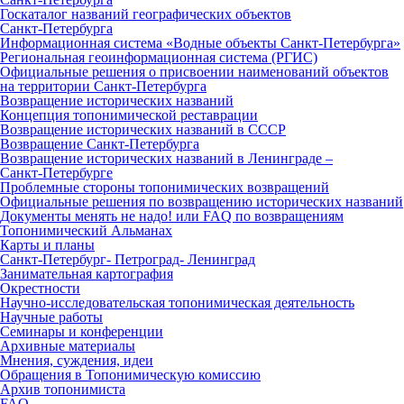
Госкаталог названий географических объектов
Санкт‑Петербурга
Информационная система «Водные объекты Санкт‑Петербурга»
Региональная геоинформационная система (РГИС)
Официальные решения о присвоении наименований объектов
на территории Санкт‑Петербурга
Возвращение исторических названий
Концепция топонимической реставрации
Возвращение исторических названий в СССР
Возвращение Санкт‑Петербурга
Возвращение исторических названий в Ленинграде –
Санкт‑Петербурге
Проблемные стороны топонимических возвращений
Официальные решения по возвращению исторических названий
Документы менять не надо! или FAQ по возвращениям
Топонимический Альманах
Карты и планы
Санкт‑Петербург‑ Петроград‑ Ленинград
Занимательная картография
Окрестности
Научно‑исследовательская топонимическая деятельность
Научные работы
Семинары и конференции
Архивные материалы
Мнения, суждения, идеи
Обращения в Топонимическую комиссию
Архив топонимиста
FAQ