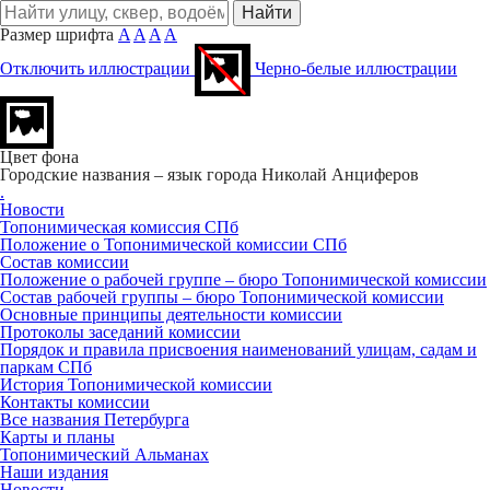
Размер шрифта
A
A
A
A
Отключить иллюстрации
Черно-белые иллюстрации
Цвет фона
Городские названия – язык города
Николай Анциферов
.
Новости
Топонимическая комиссия СПб
Положение о Топонимической комиссии СПб
Состав комиссии
Положение о рабочей группе – бюро Топонимической комиссии
Состав рабочей группы – бюро Топонимической комиссии
Основные принципы деятельности комиссии
Протоколы заседаний комиссии
Порядок и правила присвоения наименований улицам, садам и
паркам СПб
История Топонимической комиссии
Контакты комиссии
Все названия Петербурга
Карты и планы
Топонимический Альманах
Наши издания
Новости