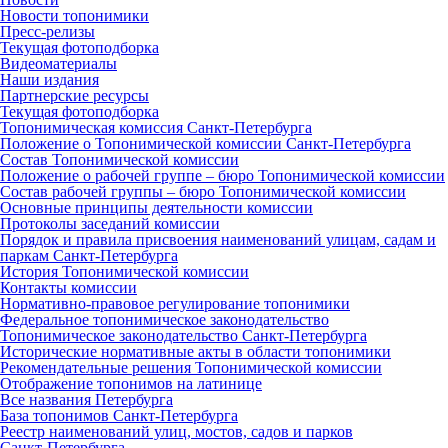
Новости топонимики
Пресс‑релизы
Текущая фотоподборка
Видеоматериалы
Наши издания
Партнерские ресурсы
Текущая фотоподборка
Топонимическая комиссия Санкт‑Петербурга
Положение о Топонимической комиссии Санкт‑Петербурга
Состав Топонимической комиссии
Положение о рабочей группе – бюро Топонимической комиссии
Состав рабочей группы – бюро Топонимической комиссии
Основные принципы деятельности комиссии
Протоколы заседаний комиссии
Порядок и правила присвоения наименований улицам, садам и
паркам Санкт‑Петербурга
История Топонимической комиссии
Контакты комиссии
Нормативно‑правовое регулирование топонимики
Федеральное топонимическое законодательство
Топонимическое законодательство Санкт‑Петербурга
Исторические нормативные акты в области топонимики
Рекомендательные решения Топонимической комиссии
Отображение топонимов на латинице
Все названия Петербурга
База топонимов Санкт‑Петербурга
Реестр наименований улиц, мостов, садов и парков
Санкт‑Петербурга