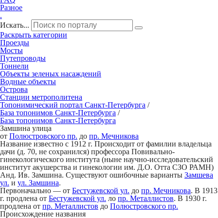
Разное
.
Искать...
Раскрыть категории
Проезды
Мосты
Путепроводы
Тоннели
Объекты зеленых насаждений
Водные объекты
Острова
Станции метрополитена
Топонимический портал
Санкт-Петербург
а
/
База топонимов
Санкт-Петербург
а
/
База топонимов
Санкт-Петербург
а
З
а
мшина улица
от
Полюстровского пр.
до
пр. Мечникова
Название известно c 1912 г. Происходит от фамилии владельца
дачи (д. 70, не сохранился) профессора Повивально-
гинекологического института (ныне научно-исследовательский
институт акушерства и гинекологии им. Д.О. Отта СЗО РАМН)
Анд. Ив. Замшина. Существуют ошибочные варианты
Замшева
ул.
и
ул. Замшина
.
Первоначально — от
Бестужевской ул.
до
пр. Мечникова
. В 1913
г. продлена от
Бестужевской ул.
ло
пр. Металлистов
. В 1930 г.
продлена от
пр. Металлиcтов
до
Полюстровского пр.
Происхождение названия