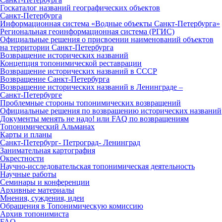
Госкаталог названий географических объектов
Санкт‑Петербурга
Информационная система «Водные объекты Санкт‑Петербурга»
Региональная геоинформационная система (РГИС)
Официальные решения о присвоении наименований объектов
на территории Санкт‑Петербурга
Возвращение исторических названий
Концепция топонимической реставрации
Возвращение исторических названий в СССР
Возвращение Санкт‑Петербурга
Возвращение исторических названий в Ленинграде –
Санкт‑Петербурге
Проблемные стороны топонимических возвращений
Официальные решения по возвращению исторических названий
Документы менять не надо! или FAQ по возвращениям
Топонимический Альманах
Карты и планы
Санкт‑Петербург‑ Петроград‑ Ленинград
Занимательная картография
Окрестности
Научно‑исследовательская топонимическая деятельность
Научные работы
Семинары и конференции
Архивные материалы
Мнения, суждения, идеи
Обращения в Топонимическую комиссию
Архив топонимиста
FAQ