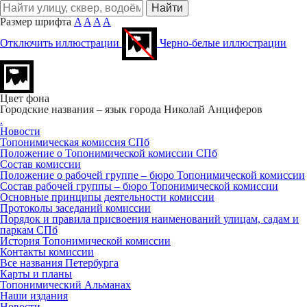
Размер шрифта
A
A
A
A
Отключить иллюстрации
Черно-белые иллюстрации
Цвет фона
Городские названия – язык города
Николай Анциферов
.
Новости
Топонимическая комиссия СПб
Положение о Топонимической комиссии СПб
Состав комиссии
Положение о рабочей группе – бюро Топонимической комиссии
Состав рабочей группы – бюро Топонимической комиссии
Основные принципы деятельности комиссии
Протоколы заседаний комиссии
Порядок и правила присвоения наименований улицам, садам и
паркам СПб
История Топонимической комиссии
Контакты комиссии
Все названия Петербурга
Карты и планы
Топонимический Альманах
Наши издания
Новости