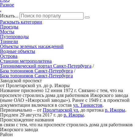
Разное
.
Искать...
Раскрыть категории
Проезды
Мосты
Путепроводы
Тоннели
Объекты зеленых насаждений
Водные объекты
Острова
Станции метрополитена
Топонимический портал
Санкт-Петербург
а
/
База топонимов
Санкт-Петербург
а
/
База топонимов
Санкт-Петербург
а
Заводск
о
й проспект
от Пролетарской ул. до р. Ижоры
Название присвоено 12 июня 1972 г. Связано с тем, что на
проспекте строились дома для работников Ижорского завода
(ныне ОАО «Ижорский заводы»). Ранее с 1949 г. в проектной
документации включался в состав
ул. Танкистов
.
Первоначально – от
Пролетарской ул.
до притока
р. Ижоры
.
Продлен 29 августа 2017 г. до
р. Ижоры
.
Происхождение названия
в связи с тем, что на проспекте строились дома для работников
Ижорского завода
Район