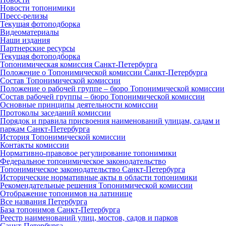
Новости топонимики
Пресс‑релизы
Текущая фотоподборка
Видеоматериалы
Наши издания
Партнерские ресурсы
Текущая фотоподборка
Топонимическая комиссия Санкт‑Петербурга
Положение о Топонимической комиссии Санкт‑Петербурга
Состав Топонимической комиссии
Положение о рабочей группе – бюро Топонимической комиссии
Состав рабочей группы – бюро Топонимической комиссии
Основные принципы деятельности комиссии
Протоколы заседаний комиссии
Порядок и правила присвоения наименований улицам, садам и
паркам Санкт‑Петербурга
История Топонимической комиссии
Контакты комиссии
Нормативно‑правовое регулирование топонимики
Федеральное топонимическое законодательство
Топонимическое законодательство Санкт‑Петербурга
Исторические нормативные акты в области топонимики
Рекомендательные решения Топонимической комиссии
Отображение топонимов на латинице
Все названия Петербурга
База топонимов Санкт‑Петербурга
Реестр наименований улиц, мостов, садов и парков
Санкт‑Петербурга