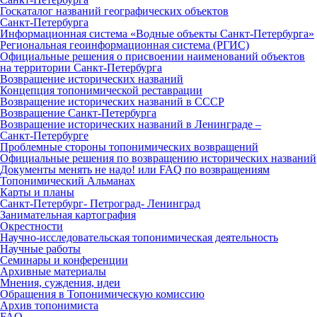
Госкаталог названий географических объектов
Санкт‑Петербурга
Информационная система «Водные объекты Санкт‑Петербурга»
Региональная геоинформационная система (РГИС)
Официальные решения о присвоении наименований объектов
на территории Санкт‑Петербурга
Возвращение исторических названий
Концепция топонимической реставрации
Возвращение исторических названий в СССР
Возвращение Санкт‑Петербурга
Возвращение исторических названий в Ленинграде –
Санкт‑Петербурге
Проблемные стороны топонимических возвращений
Официальные решения по возвращению исторических названий
Документы менять не надо! или FAQ по возвращениям
Топонимический Альманах
Карты и планы
Санкт‑Петербург‑ Петроград‑ Ленинград
Занимательная картография
Окрестности
Научно‑исследовательская топонимическая деятельность
Научные работы
Семинары и конференции
Архивные материалы
Мнения, суждения, идеи
Обращения в Топонимическую комиссию
Архив топонимиста
FAQ