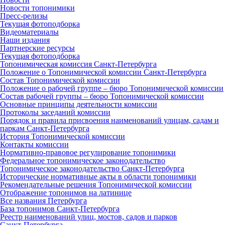
Новости топонимики
Пресс‑релизы
Текущая фотоподборка
Видеоматериалы
Наши издания
Партнерские ресурсы
Текущая фотоподборка
Топонимическая комиссия Санкт‑Петербурга
Положение о Топонимической комиссии Санкт‑Петербурга
Состав Топонимической комиссии
Положение о рабочей группе – бюро Топонимической комиссии
Состав рабочей группы – бюро Топонимической комиссии
Основные принципы деятельности комиссии
Протоколы заседаний комиссии
Порядок и правила присвоения наименований улицам, садам и
паркам Санкт‑Петербурга
История Топонимической комиссии
Контакты комиссии
Нормативно‑правовое регулирование топонимики
Федеральное топонимическое законодательство
Топонимическое законодательство Санкт‑Петербурга
Исторические нормативные акты в области топонимики
Рекомендательные решения Топонимической комиссии
Отображение топонимов на латинице
Все названия Петербурга
База топонимов Санкт‑Петербурга
Реестр наименований улиц, мостов, садов и парков
Санкт‑Петербурга