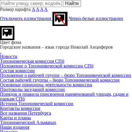
Размер шрифта
A
A
A
A
Отключить иллюстрации
Черно-белые иллюстрации
Цвет фона
Городские названия – язык города
Николай Анциферов
.
Новости
Топонимическая комиссия СПб
Положение о Топонимической комиссии СПб
Состав комиссии
Положение о рабочей группе – бюро Топонимической комиссии
Состав рабочей группы – бюро Топонимической комиссии
Основные принципы деятельности комиссии
Протоколы заседаний комиссии
Порядок и правила присвоения наименований улицам, садам и
паркам СПб
История Топонимической комиссии
Контакты комиссии
Все названия Петербурга
Карты и планы
Топонимический Альманах
Наши издания
Новости