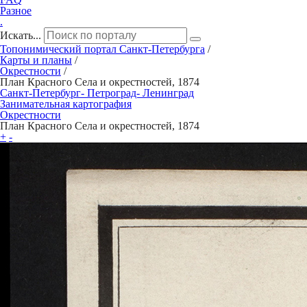
Разное
.
Искать...
Топонимический портал
Санкт-Петербург
а
/
Карты и планы
/
Окрестности
/
План Красного Села и окрестностей, 1874
Санкт‑Петербург‑ Петроград‑ Ленинград
Занимательная картография
Окрестности
План Красного Села и окрестностей, 1874
+
-