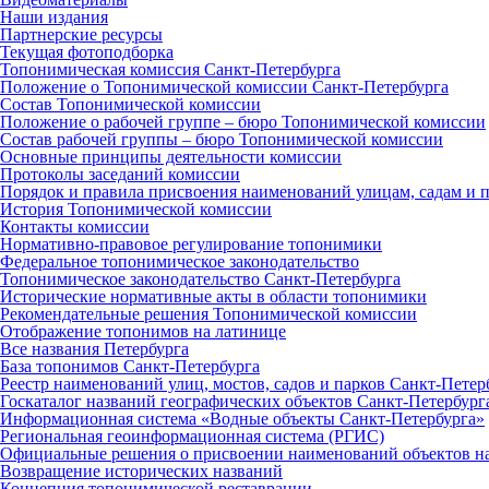
Наши издания
Партнерские ресурсы
Текущая фотоподборка
Топонимическая комиссия Санкт‑Петербурга
Положение о Топонимической комиссии Санкт‑Петербурга
Состав Топонимической комиссии
Положение о рабочей группе – бюро Топонимической комиссии
Состав рабочей группы – бюро Топонимической комиссии
Основные принципы деятельности комиссии
Протоколы заседаний комиссии
Порядок и правила присвоения наименований улицам, садам и 
История Топонимической комиссии
Контакты комиссии
Нормативно‑правовое регулирование топонимики
Федеральное топонимическое законодательство
Топонимическое законодательство Санкт‑Петербурга
Исторические нормативные акты в области топонимики
Рекомендательные решения Топонимической комиссии
Отображение топонимов на латинице
Все названия Петербурга
База топонимов Санкт‑Петербурга
Реестр наименований улиц, мостов, садов и парков Санкт‑Петер
Госкаталог названий географических объектов Санкт‑Петербург
Информационная система «Водные объекты Санкт‑Петербурга»
Региональная геоинформационная система (РГИС)
Официальные решения о присвоении наименований объектов на
Возвращение исторических названий
Концепция топонимической реставрации