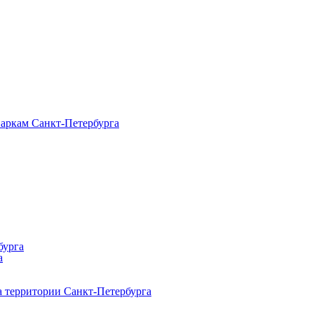
паркам Санкт‑Петербурга
бурга
а
 территории Санкт‑Петербурга