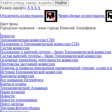
Размер шрифта
A
A
A
A
Отключить иллюстрации
Черно-белые иллюстрации
Цвет фона
Городские названия – язык города
Николай Анциферов
.
Новости
Топонимическая комиссия СПб
Положение о Топонимической комиссии СПб
Состав комиссии
Положение о рабочей группе – бюро Топонимической комиссии
Состав рабочей группы – бюро Топонимической комиссии
Основные принципы деятельности комиссии
Протоколы заседаний комиссии
Порядок и правила присвоения наименований улицам, садам и 
История Топонимической комиссии
Контакты комиссии
Все названия Петербурга
Карты и планы
Топонимический Альманах
Наши издания
Новости
Новости топонимики
Пресс‑релизы
Текущая фотоподборка
Видеоматериалы