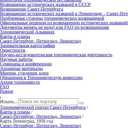
Возвращение исторических названий в СССР
Возвращение Санкт‑Петербурга
Возвращение исторических названий в Ленинграде – Санкт‑Пет
Проблемные стороны топонимических возвращений
Официальные решения по возвращению исторических названий
Документы менять не надо! или FAQ по возвращениям
Топонимический Альманах
Карты и планы
Санкт‑Петербург‑ Петроград‑ Ленинград
Занимательная картография
Окрестности
Научно‑исследовательская топонимическая деятельность
Научные работы
Семинары и конференции
Архивные материалы
Мнения, суждения, идеи
Обращения в Топонимическую комиссию
Архив топонимиста
FAQ
Разное
.
Искать...
Топонимический портал
Санкт-Петербург
а
/
Карты и планы
/
Санкт-Петербург
- Петроград- Ленинград
/
Карта Ленинград, 1956 год
Санкт‑Петербург‑ Петроград‑ Ленинград