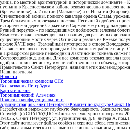
улица
, по местной архитектурной и исторической доминанте – К
пустыни в Красносельском районе рекомендовано присвоение 
(Брянчанинове), о. Игнатии (Малышеве) и о. Игнатии (Егорове).
Отечественной войны, полного кавалера ордена Славы, урожен
Трем безымянным проездам в поселке Песочный одобрено прис
исторической деревне Сарженке и Сарженскому озеру, находящи
Рудный переулок
– по находившимся поблизости залежам болотн
Комиссия также рекомендовала названия для различных дорожн
существующий мостик через Охтинский разлив на Ржевке полу
начале XVIII века. Трамвайный путепровод в створе Володарск
Славянского шоссе путепроводы в Пушкинском районе станут
С
в Приморском районе пешеходный
Лахтинский тоннель
свяжет 
Сестрорецкой ж.д. линии. Для нее комиссия рекомендовала наз
одобрила присвоение ему имени собственного по объекту, кото
Правительство Санкт-Петербурга, названия этих железнодоро
Наши партнеры
Новости
Топонимическая комиссия СПб
Все названия Петербурга
Карты и планы
Топонимический Альманах
Политика конфиденциальности
Администрация Санкт-Петербурга
Комитет по культуре Санкт-П
Разработчики выражают глубокую благодарность Законодательно
Copyright (c) СПб ГБУДПО «Институт культурных программ» 202
191025, Санкт-Петербург, ул. Рубинштейна, д. 8, литера А, пом.
Этот сайт использует файлы cookies и сервисы сбора техничес
сайт, вы автоматически соглашаетесь с использованием данных 