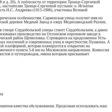
8 и д. 20). А поблизости от территории Троице-Сергиевой
х, настоятелях Троице-Сергиевой пустыни: о. Игнатии
честь Н.С. Андреева (1915-1986), участника Великой
орическим особенностям.
Сарженская улица
получит имя по
еской деревне Медный Завод и озеру Меднозаводский Разлив,
в створе Сердобольской улицы станет
Сердобольским
, а давно
анизовывал производство на Охтинском пороховом заводе в
орический район Щемиловка. Строящиеся на продолжении Усть-
нных поселений и современных улиц в окрестностях Пушкина. А
й платформой, которая планируется к открытию на
вочного пункта 5-й км на Московском направлении. Комиссия
, мостов и путепроводов, имена которым присваивает
ла
лучшения качества обслуживания. Продолжая использовать наш