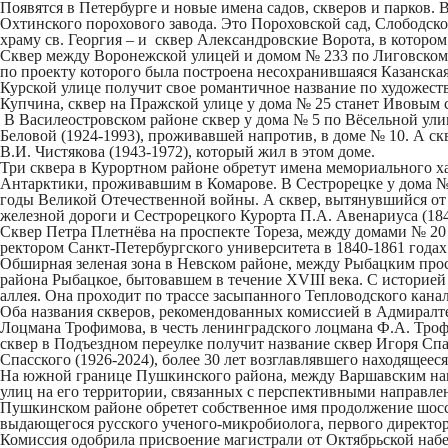
Появятся в Петербурге и новые имена садов, скверов и парков
Охтинского порохового завода. Это
Пороховской сад
,
Слободско
храму св. Георгия – и
сквер Александровские Ворота
, в которо
Сквер между Воронежской улицей и домом № 233 по Лиговском
по проекту которого была построена несохранившаяся Казанска
Курской улице получит свое романтичное название по художест
Купчина, сквер на Пражской улице у дома № 25 станет
Ивовым 
В Василеостровском районе сквер у дома № 5 по Вёсельной ул
Беловой (1924-1993), проживавшей напротив, в доме № 10. А ск
В.И. Чистякова (1943-1972), который жил в этом доме.
Три сквера в Курортном районе обретут имена мемориального х
Антарктики, проживавшим в Комарове. В Сестрорецке у дома №
годы Великой Отечественной войны. А сквер, вытянувшийся от
железной дороги и Сестрорецкого Курорта П.А. Авенариуса (184
Сквер
Петра Плетнёва
на проспекте Тореза, между домами № 20 
ректором Санкт-Петербургского университета в 1840-1861 годах
Обширная зеленая зона в Невском районе, между Рыбацким про
района Рыбацкое, бытовавшем в течение XVIII века. С историе
аллея
. Она проходит по трассе засыпанного Тепловодского кан
Оба названия скверов, рекомендованных комиссией в Адмиралт
Лоцмана Трофимова
, в честь ленинградского лоцмана Ф.А. Тро
сквер в Подъездном переулке получит название
сквер Игоря Спа
Спасского (1926-2024), более 30 лет возглавлявшего находящееся
На южной границе Пушкинского района, между Варшавским нап
улиц на его территории, связанных с перспективными направ
Пушкинском районе обретет собственное имя продолжение шоссе
выдающегося русского ученого-микробиолога, первого директор
Комиссия одобрила присвоение магистрали от Октябрьской набе