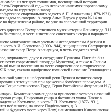
ла ансамбль из четырех топонимов, посвященный истории
Свято-Георгиевский сад
– по несохранившемуся пороховскому
ъездом на территорию завода.
етербургского епархиального зодчего А.П. Аплаксина (1879-1931),
яся рядом со сквером. А
сквер Алые Паруса
у дома № 14 по
е во Фрунзенском районе, но уже на современной территории
тнего директора Государственного музея истории Ленинграда Л.Н.
ра Чистякова
, в честь известного советского актера и пародиста
ящено многочисленным ученым и исследователям Арктики и
, в честь А.И. Осовского (1909-1944), защищавшего Сестрорецк в
 название
сквер Петра Авенариуса
, в честь создателя этой
торе, журналисте, друге и сотруднике Пушкина. Плетнёв был
естностях современной площади Мужества), а также в Лесном.
ять об имени поселения на месте современного исторического
XIX веке, связано одобренное комиссией название
Тепловодская
оцманской улицы и набережной реки Пряжки появится
сквер
окирования затонувшим при вражеской бомбежке пароходом. А
роя Социалистического Труда, Героя Российской Федерации И.Д.
парк». Комиссия рекомендовала присвоение четырех названий
фровая улица, Нейронная улица и Фотонная улица.
Также в
Академика Костычева
, в честь С.П. Костычева (1877-1931),
я поблизости, на шоссе Подбельского, д. 3.
тай и будущего моста через Неву) наименования
Киновиевская