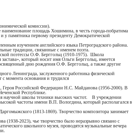
понимической комиссии).
е наименование
площадь Хошимина
, в честь города-побратима
и у памятника первому президенту Демократической
ленным изучением английского языка Петроградского района.
льные традиции, связанные с именем поэта.
дской поэтессы
О.Ф. Берггольц
(1910-1975). Школа
застава», который носит имя Ольги Берггольц, имеется
посвященный дню рождения О.Ф. Берггольц, а также другие
адного Ленинграда, заслуженного работника физической
 с момента основания и трудился
, Героя Российской Федерации
Н.С. Майданова
(1956-2000). В
Чеченской Республике.
еля научной школы техники высоких частот. В учреждении
ысокой частоты имени В.П. Вологдина, который располагался в
 Даргомыжского
(1813-1869). Творчество композитора занимает
ова
(1938-2023), чье творчество было неразрывно связано с
атического школьного музея, проводятся музыкальные вечера
ии.