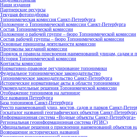
Наши издания
Партнерские ресурсы
Текущая фотоподборка
Топонимическая комиссия Санкт‑Петербурга
Положение о Топонимической комиссии Санкт‑Петербурга
Состав Топонимической комиссии
Положение о рабочей группе – бюро Топонимической комиссии
Состав рабочей группы – бюро Топонимической комиссии
Основные принципы деятельности комиссии
Протоколы заседаний комиссии
Порядок и правила присвоения наименований улицам, садам и 
История Топонимической комиссии
Контакты комиссии
Нормативно‑правовое регулирование топонимики
Федеральное топонимическое законодательство
Топонимическое законодательство Санкт‑Петербурга
Исторические нормативные акты в области топонимики
Рекомендательные решения Топонимической комиссии
Отображение топонимов на латинице
Все названия Петербурга
База топонимов Санкт‑Петербурга
Реестр наименований улиц, мостов, садов и парков Санкт‑Петер
Госкаталог названий географических объектов Санкт‑Петербург
Информационная система «Водные объекты Санкт‑Петербурга»
Региональная геоинформационная система (РГИС)
Официальные решения о присвоении наименований объектов на
Возвращение исторических названий
Концепция топонимической реставрации