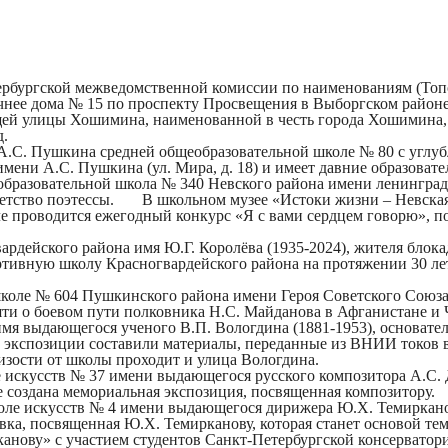
⁠Петербургской межведомственной комиссии по наименованиям (То
чнее дома № 15 по проспекту Просвещения в Выборгском район
ей улицы Хошимина, наименованной в честь города Хошимина, 
д.
А.С. Пушкина
средней общеобразовательной школе № 80 с углуб
ени А.С. Пушкина (ул. Мира, д. 18) и имеет давние образовате
образовательной школа № 340 Невского района имени ленингра
 детство поэтессы. В школьном музее «Истоки жизни – Невская 
оле проводится ежегодный конкурс «Я с вами сердцем говорю», 
вардейского района имя
Ю.Г. Королёва
(1935-2024), жителя блок
тивную школу Красногвардейского района на протяжении 30 лет
коле № 604 Пушкинского района имени Героя Советского Союза
ти о боевом пути полковника Н.С. Майданова в Афганистане и 
имя выдающегося ученого
В.П. Вологдина
(1881-1953), основат
 экспозиции составили материалы, переданные из ВНИИ токов в
изости от школы проходит и улица Вологдина.
е искусств № 37 имени выдающегося русского композитора
А.С.
е создана мемориальная экспозиция, посвященная композитору.
коле искусств № 4 имени выдающегося дирижера
Ю.Х. Темиркан
ка, посвященная Ю.Х. Темирканову, которая станет основой тем
нову» с участием студентов Санкт-Петербургской консерватор