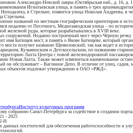
иновии Александро-Невской лавры (Октябрьская наб., д. 16, д. 1
наименования
Игнатьевская улица,
в память о трех архимандрита
 Неподалеку, в Стрельне, появится
улица Николая Андреева
, в 
ца Стрельны.
воение названий по местным географическим ориентирам и ист
мся недалеко от Песочного,
Меднозаводская улица
– по историч
ой железной руды, которые разрабатывались в XVIII веке.
ых сооружений. Недавно построенный мост через Чёрную речку 
чит имя
Батищев мост
, в память о Якове Батищеве, который орг
ого моста получит название
Щемиловский
, так как ведет в ист
арицким, Кузьминским и Детскосельским
, по названиям стари
территорию Лахта Центра с новой железнодорожной пассажирско
вание
Новая Лахта.
Также может измениться наименование остано
рый он обслуживает –
Вагонное Депо
. В отличие от улиц, садов
жных объектов подлежат утверждению в ОАО «РЖД».
етербурга
Институт культурных программ
му собранию Санкт-Петербурга за содействие в создании порта
1 - 2025
12-Н
ких данных посетителей для обеспечения работоспособности и у
технологий.