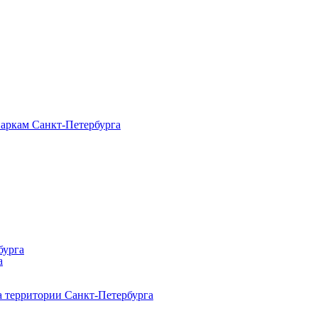
паркам Санкт‑Петербурга
бурга
а
 территории Санкт‑Петербурга