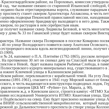
. В Красногвардейском районе, на Пороховых, комиссия утверди
й сад
, чье название связано со старинной Ильинской слободой,
м недавно были отреставрированы ворота, служившие парадным в
у проспекту станет
сквером Архитектора Аплаксина
, в честь п
я церковь подворья Пекинской православной миссии, находивша
венно оформленному брандмауэру выходящего в него дома. Такж
сквером
, по растущим в нем серебристым ивам.
ице получит название
сквер Людмилы Беловой
, в честь многоле
вер у дома № 33 по Гаванской улице будет назван
сквером Викто
арактера. Название
сквера Полярников
в поселке Комарово посв
 46 по улице Володарского появится
сквер Анатолия Осовского
 сестрорецкого вокзала вдоль железнодорожной линии, получит
3-1909).
и № 24, напомнит о П.А. Плетнёве (1792-1865), русском литера
. На протяжении 30 лет он снимал дачу на Спасской мызе (в окр
спектом и Невой, будет названа
парком Рыбачья Слобода
, в пам
й Полюстровского курорта минеральных вод, существовавшего в 
ала южнее Ключевой улицы в Калининском районе.
ейском районе, перекликаются с корабельной темой. На углу Л
фимова (1891-1961), спасшего в 1941 году Морской канал от бл
сского
, в честь выдающегося конструктора подводных лодок, Ге
 рядом со сквером ЦКБ МТ «Рубин» (ул. Марата, д. 90).
равлением ж.д. и Киевским шоссе, строится кампус «ИТМО Хай
лениями исследований Университета ИТМО:
Квантовая улица, Ци
 Подбельского на север. Ему будет присвоено название
улица 
а ВНИИ сельскохозяйственной микробиологии, который находитс
режной до Дальневосточного проспекта (в створе улицы Коллон