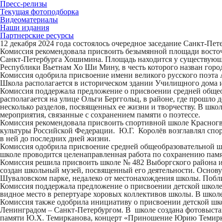
Пресс‑релизы
Текущая фотоподборка
Видеоматериалы
Наши издания
Партнерские ресурсы
12 декабря 2024 года состоялось очередное заседание Санкт‑⁠⁠
Комиссия рекомендовала присвоить безымянной площади восто
Санкт-Петербурга Хошимина. Площадь находится у существующ
Республики Вьетнам Хо Ши Мину, в честь которого назван горо
Комиссия одобрила присвоение имени великого русского поэта
Школа располагается в историческом здании Училищного дома им
Комиссия поддержала предложение о присвоении средней обще
располагается на улице Ольги Берггольц, в районе, где прошло
несколько разделов, посвященных ее жизни и творчеству. В шк
мероприятия, связанные с сохранением памяти о поэтессе.
Комиссия рекомендовала присвоить спортивной школе Красног
культуры Российской Федерации. Ю.Г. Королёв возглавлял спор
в ней до последних дней жизни.
Комиссия одобрила присвоение средней общеобразовательной ш
школе проводится целенаправленная работа по сохранению памя
Комиссия решила присвоить школе № 482 Выборгского района 
создан школьный музей, посвященный его деятельности. Основу
Шуваловском парке, недалеко от местонахождения школы. Побл
Комиссия поддержала предложение о присвоении детской школ
видное место в репертуаре хоровых коллективов школы. В школ
Комиссия также одобрила инициативу о присвоении детской ш
Ленинградом – Санкт-Петербургом. В школе создана фотовыстав
памяти Ю.Х. Темирканова, концерт «Приношение Юрию Темирка