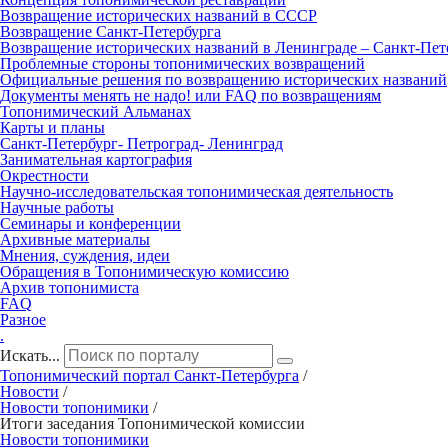
Возвращение исторических названий в СССР
Возвращение Санкт‑Петербурга
Возвращение исторических названий в Ленинграде – Санкт‑Пет
Проблемные стороны топонимических возвращений
Официальные решения по возвращению исторических названий
Документы менять не надо! или FAQ по возвращениям
Топонимический Альманах
Карты и планы
Санкт‑Петербург‑ Петроград‑ Ленинград
Занимательная картография
Окрестности
Научно‑исследовательская топонимическая деятельность
Научные работы
Семинары и конференции
Архивные материалы
Мнения, суждения, идеи
Обращения в Топонимическую комиссию
Архив топонимиста
FAQ
Разное
.
Искать...
Топонимический портал
Санкт-Петербург
а
/
Новости
/
Новости топонимики
/
Итоги заседания Топонимической комиссии
Новости топонимики