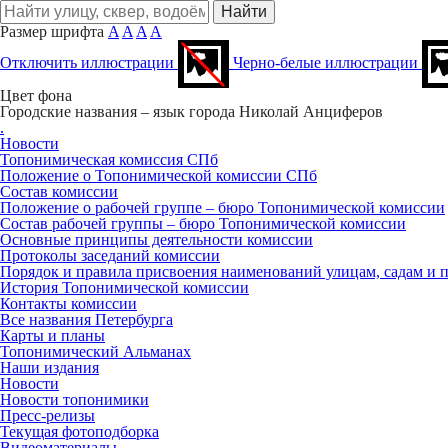
Размер шрифта
A
A
A
A
Отключить иллюстрации
Черно-белые иллюстрации
Цвет фона
Городские названия – язык города
Николай Анциферов
.
Новости
Топонимическая комиссия СПб
Положение о Топонимической комиссии СПб
Состав комиссии
Положение о рабочей группе – бюро Топонимической комиссии
Состав рабочей группы – бюро Топонимической комиссии
Основные принципы деятельности комиссии
Протоколы заседаний комиссии
Порядок и правила присвоения наименований улицам, садам и 
История Топонимической комиссии
Контакты комиссии
Все названия Петербурга
Карты и планы
Топонимический Альманах
Наши издания
Новости
Новости топонимики
Пресс‑релизы
Текущая фотоподборка
Видеоматериалы