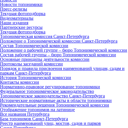
Новости топонимики
Пресс‑релизы
Текущая фотоподборка
Видеоматериалы
Наши издания
Партнерские ресурсы
Текущая фотоподборка
Топонимическая комиссия Санкт‑Петербурга
Положение о Топонимической комиссии Санкт‑Петербурга
Состав Топонимической комиссии
Положение о рабочей группе – бюро Топонимической комиссии
Состав рабочей группы – бюро Топонимической комиссии
Основные принципы деятельности комиссии
Протоколы заседаний комиссии
Порядок и правила присвоения наименований улицам, садам и
паркам Санкт‑Петербурга
История Топонимической комиссии
Контакты комиссии
Нормативно‑правовое регулирование топонимики
Федеральное топонимическое законодательство
Топонимическое законодательство Санкт‑Петербурга
Исторические нормативные акты в области топонимики
Рекомендательные решения Топонимической комиссии
Отображение топонимов на латинице
Все названия Петербурга
База топонимов Санкт‑Петербурга
Реестр наименований улиц, мостов, садов и парков
Санкт‑Петербурга