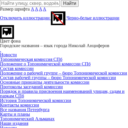
Размер шрифта
A
A
A
A
Отключить иллюстрации
Черно-белые иллюстрации
Цвет фона
Городские названия – язык города
Николай Анциферов
.
Новости
Топонимическая комиссия СПб
Положение о Топонимической комиссии СПб
Состав комиссии
Положение о рабочей группе – бюро Топонимической комиссии
Состав рабочей группы – бюро Топонимической комиссии
Основные принципы деятельности комиссии
Протоколы заседаний комиссии
Порядок и правила присвоения наименований улицам, садам и
паркам СПб
История Топонимической комиссии
Контакты комиссии
Все названия Петербурга
Карты и планы
Топонимический Альманах
Наши издания
Новости