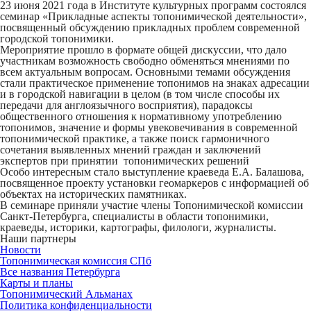
23 июня 2021 года в Институте культурных программ состоялся
семинар «Прикладные аспекты топонимической деятельности»,
посвященный обсуждению прикладных проблем современной
городской топонимики.
Мероприятие прошло в формате общей дискуссии, что дало
участникам возможность свободно обменяться мнениями по
всем актуальным вопросам. Основными темами обсуждения
стали практическое применение топонимов на знаках адресации
и в городской навигации в целом (в том числе способы их
передачи для англоязычного восприятия), парадоксы
общественного отношения к нормативному употреблению
топонимов, значение и формы увековечивания в современной
топонимической практике, а также поиск гармоничного
сочетания выявленных мнений граждан и заключений
экспертов при принятии топонимических решений
Особо интересным стало выступление краеведа Е.А. Балашова,
посвященное проекту установки геомаркеров с информацией об
объектах на исторических памятниках.
В семинаре приняли участие члены Топонимической комиссии
Санкт-Петербурга, специалисты в области топонимики,
краеведы, историки, картографы, филологи, журналисты.
Наши партнеры
Новости
Топонимическая комиссия СПб
Все названия Петербурга
Карты и планы
Топонимический Альманах
Политика конфиденциальности