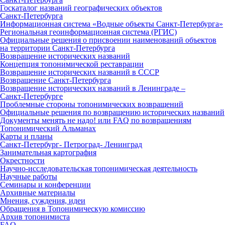
Госкаталог названий географических объектов
Санкт‑Петербурга
Информационная система «Водные объекты Санкт‑Петербурга»
Региональная геоинформационная система (РГИС)
Официальные решения о присвоении наименований объектов
на территории Санкт‑Петербурга
Возвращение исторических названий
Концепция топонимической реставрации
Возвращение исторических названий в СССР
Возвращение Санкт‑Петербурга
Возвращение исторических названий в Ленинграде –
Санкт‑Петербурге
Проблемные стороны топонимических возвращений
Официальные решения по возвращению исторических названий
Документы менять не надо! или FAQ по возвращениям
Топонимический Альманах
Карты и планы
Санкт‑Петербург‑ Петроград‑ Ленинград
Занимательная картография
Окрестности
Научно‑исследовательская топонимическая деятельность
Научные работы
Семинары и конференции
Архивные материалы
Мнения, суждения, идеи
Обращения в Топонимическую комиссию
Архив топонимиста
FAQ