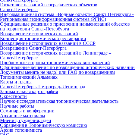
Госкаталог названий географических объектов
Санкт‑Петербурга
Информационная система «Водные объекты Санкт‑Петербурга»
Региональная геоинформационная система (РГИС)
Официальные решения о присвоении наименований объектов
на территории Санкт‑Петербурга
Возвращение исторических названий
Концепция топонимической реставрации
Возвращение исторических названий в СССР
Возвращение Санкт‑Петербурга
Возвращение исторических названий в Ленинграде –
Санкт‑Петербурге
Проблемные стороны топонимических возвращений
Официальные решения по возвращению исторических названий
Документы менять не надо! или FAQ по возвращениям
Топонимический Альманах
Карты и планы
Санкт‑Петербург‑ Петроград‑ Ленинград
Занимательная картография
Окрестности
Научно‑исследовательская топонимическая деятельность
Научные работы
Семинары и конференции
Архивные материалы
Мнения, суждения, идеи
Обращения в Топонимическую комиссию
Архив топонимиста
FAQ