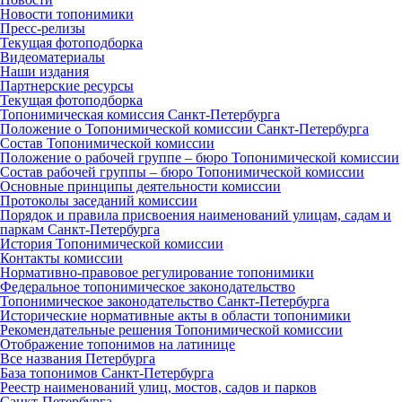
Новости топонимики
Пресс‑релизы
Текущая фотоподборка
Видеоматериалы
Наши издания
Партнерские ресурсы
Текущая фотоподборка
Топонимическая комиссия Санкт‑Петербурга
Положение о Топонимической комиссии Санкт‑Петербурга
Состав Топонимической комиссии
Положение о рабочей группе – бюро Топонимической комиссии
Состав рабочей группы – бюро Топонимической комиссии
Основные принципы деятельности комиссии
Протоколы заседаний комиссии
Порядок и правила присвоения наименований улицам, садам и
паркам Санкт‑Петербурга
История Топонимической комиссии
Контакты комиссии
Нормативно‑правовое регулирование топонимики
Федеральное топонимическое законодательство
Топонимическое законодательство Санкт‑Петербурга
Исторические нормативные акты в области топонимики
Рекомендательные решения Топонимической комиссии
Отображение топонимов на латинице
Все названия Петербурга
База топонимов Санкт‑Петербурга
Реестр наименований улиц, мостов, садов и парков
Санкт‑Петербурга