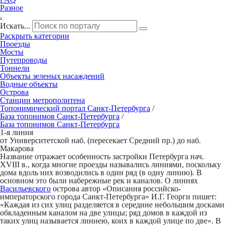
Разное
.
Искать...
Раскрыть категории
Проезды
Мосты
Путепроводы
Тоннели
Объекты зеленых насаждений
Водные объекты
Острова
Станции метрополитена
Топонимический портал
Санкт-Петербург
а
/
База топонимов
Санкт-Петербург
а
/
База топонимов
Санкт-Петербург
а
1-я линия
от Университетской наб. (пересекает Средний пр.) до наб.
Макарова
Название отражает особенность застройки Петербурга нач.
XVIII в., когда многие проезды назывались линиями, поскольку
дома вдоль них возводились в один ряд (в одну линию). В
основном это были набережные рек и каналов. О линиях
Васильевского
острова автор «Описания российско-
императорского города Санкт-Петербурга» И.Г. Георги пишет:
«Каждая из сих улиц разделяется в середине небольшим досками
обкладенным каналом на две улицы; ряд домов в каждой из
таких улиц называется линиею, коих в каждой улице по две». В