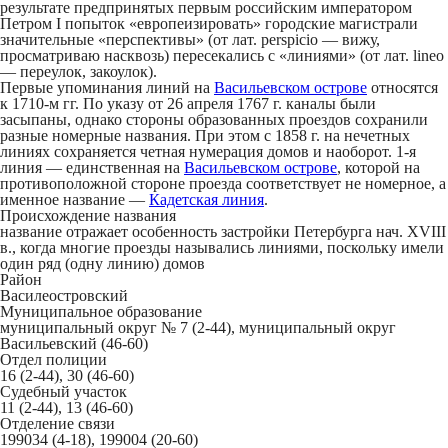
результате предпринятых первым российским императором
Петром I попыток «европеизировать» городские магистрали
значительные «перспективы» (от лат. perspicio — вижу,
просматриваю насквозь) пересекались с «линиями» (от лат. lineo
— переулок, закоулок).
Первые упоминания линий на
Васильевском острове
относятся
к 1710-м гг. По указу от 26 апреля 1767 г. каналы были
засыпаны, однако стороны образованных проездов сохранили
разные номерные названия. При этом с 1858 г. на нечетных
линиях сохраняется четная нумерация домов и наоборот. 1-я
линия — единственная на
Васильевском острове
, которой на
противоположной стороне проезда соответствует не номерное, а
именное название —
Кадетская линия
.
Происхождение названия
название отражает особенность застройки Петербурга нач. XVIII
в., когда многие проезды назывались линиями, поскольку имели
один ряд (одну линию) домов
Район
Василеостровский
Муниципальное образование
муниципальный округ № 7 (2-44), муниципальный округ
Васильевский (46-60)
Отдел полиции
16 (2-44), 30 (46-60)
Судебный участок
11 (2-44), 13 (46-60)
Отделение связи
199034 (4-18), 199004 (20-60)