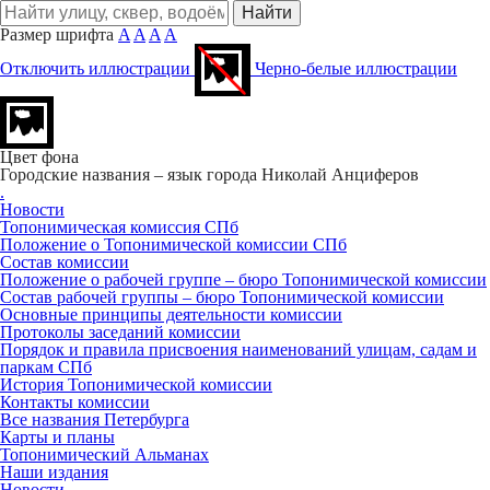
Размер шрифта
A
A
A
A
Отключить иллюстрации
Черно-белые иллюстрации
Цвет фона
Городские названия – язык города
Николай Анциферов
.
Новости
Топонимическая комиссия СПб
Положение о Топонимической комиссии СПб
Состав комиссии
Положение о рабочей группе – бюро Топонимической комиссии
Состав рабочей группы – бюро Топонимической комиссии
Основные принципы деятельности комиссии
Протоколы заседаний комиссии
Порядок и правила присвоения наименований улицам, садам и
паркам СПб
История Топонимической комиссии
Контакты комиссии
Все названия Петербурга
Карты и планы
Топонимический Альманах
Наши издания
Новости