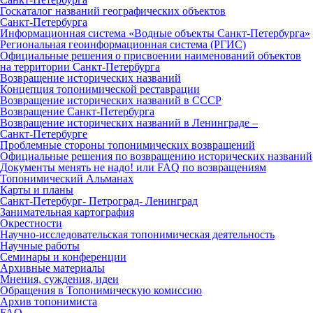
Госкаталог названий географических объектов
Санкт‑Петербурга
Информационная система «Водные объекты Санкт‑Петербурга»
Региональная геоинформационная система (РГИС)
Официальные решения о присвоении наименований объектов
на территории Санкт‑Петербурга
Возвращение исторических названий
Концепция топонимической реставрации
Возвращение исторических названий в СССР
Возвращение Санкт‑Петербурга
Возвращение исторических названий в Ленинграде –
Санкт‑Петербурге
Проблемные стороны топонимических возвращений
Официальные решения по возвращению исторических названий
Документы менять не надо! или FAQ по возвращениям
Топонимический Альманах
Карты и планы
Санкт‑Петербург‑ Петроград‑ Ленинград
Занимательная картография
Окрестности
Научно‑исследовательская топонимическая деятельность
Научные работы
Семинары и конференции
Архивные материалы
Мнения, суждения, идеи
Обращения в Топонимическую комиссию
Архив топонимиста
FAQ