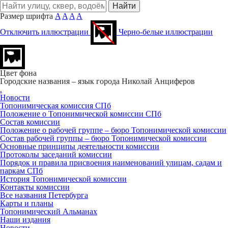
Размер шрифта
A
A
A
A
Отключить иллюстрации
Черно-белые иллюстрации
Цвет фона
Городские названия – язык города
Николай Анциферов
.
Новости
Топонимическая комиссия СПб
Положение о Топонимической комиссии СПб
Состав комиссии
Положение о рабочей группе – бюро Топонимической комиссии
Состав рабочей группы – бюро Топонимической комиссии
Основные принципы деятельности комиссии
Протоколы заседаний комиссии
Порядок и правила присвоения наименований улицам, садам и
паркам СПб
История Топонимической комиссии
Контакты комиссии
Все названия Петербурга
Карты и планы
Топонимический Альманах
Наши издания
Новости