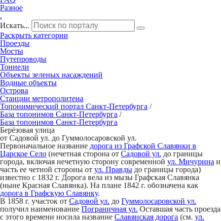
Разное
.
Искать...
Раскрыть категории
Проезды
Мосты
Путепроводы
Тоннели
Объекты зеленых насаждений
Водные объекты
Острова
Станции метрополитена
Топонимический портал
Санкт-Петербург
а
/
База топонимов
Санкт-Петербург
а
/
База топонимов
Санкт-Петербург
а
Берёзовая улица
от Садовой ул. до Гуммолосаровской ул.
Первоначальное название
дорога из Графской Славянки в
Царское Село
(нечетная сторона от
Садовой ул.
до границы
города, включая нечетную сторону современной
ул. Мичурина
и
часть ее четной стороны от
ул. Правды
до границы города)
известно с 1832 г. Дорога вела из мызы Графская Славянка
(ныне Красная Славянка). На плане 1842 г. обозначена как
дорога в Графскую Славянку
.
В 1858 г. участок от
Садовой ул.
до
Гуммолосаровской ул.
получил наименование
Пограничная ул.
Оставшая часть проезда
с этого времени носила название
Славянская дорога
(см.
ул.