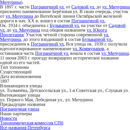
Мичурина
).
В 1897 г. части
Пограничной ул.
от
Садовой ул.
до
ул. Мичурина
присвоено наименование Берёзовая ул. В свою очередь, участок
от
ул. Мичурина
до Витебской линии Октябрьской железной
дороги в нач. ХХ в. вошел в состав
Пограничной ул.
Ок. 1934 г. объединена с
Бульварной ул.
на участке от
Садовой
ул.
до
ул. Мичурина
под общим названием
ул. Юного
Пролетария
. Участок четной стороны современной
ул.
Мичурина
, до этого входивший в состав
Бульварной ул.
,
присоединен к
Пограничной ул.
Вся улица ок. 1939 г. получила
идеологизированное наименование
ул. Коммунаров
, а
оставшаяся часть
Пограничной ул.
вошла в состав
ул. Мичурина
.
11 июня 2003 г. проезду возвращено историческое название
одной из его частей.
Тип топонима
Существующий
Дата возникновения
1897
Вливающиеся улицы
ул. Толмачёва, Детскосельская ул., 1-я Советская ул., Слуцкая ул.
Вытекающие улицы
ул. Первого Мая, Лебединая ул., ул. Мичурина
Предыдущие названия
Пограничная улица
Наши партнеры
Новости
Топонимическая комиссия СПб
Все названия Петербурга