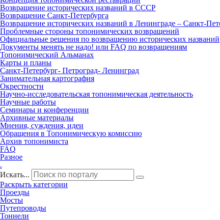
Возвращение исторических названий в СССР
Возвращение Санкт‑Петербурга
Возвращение исторических названий в Ленинграде – Санкт‑Пет
Проблемные стороны топонимических возвращений
Официальные решения по возвращению исторических названий
Документы менять не надо! или FAQ по возвращениям
Топонимический Альманах
Карты и планы
Санкт‑Петербург‑ Петроград‑ Ленинград
Занимательная картография
Окрестности
Научно‑исследовательская топонимическая деятельность
Научные работы
Семинары и конференции
Архивные материалы
Мнения, суждения, идеи
Обращения в Топонимическую комиссию
Архив топонимиста
FAQ
Разное
.
Искать...
Раскрыть категории
Проезды
Мосты
Путепроводы
Тоннели