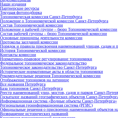
Наши издания
Партнерские ресурсы
Текущая фотоподборка
Топонимическая комиссия Санкт‑Петербурга
Положение о Топонимической комиссии Санкт‑Петербурга
Состав Топонимической комиссии
Положение о рабочей группе – бюро Топонимической комиссии
Состав рабочей группы – бюро Топонимической комиссии
Основные принципы деятельности комиссии
Протоколы заседаний комиссии
Порядок и правила присвоения наименований улицам, садам и 
История Топонимической комиссии
Контакты комиссии
Нормативно‑правовое регулирование топонимики
Федеральное топонимическое законодательство
Топонимическое законодательство Санкт‑Петербурга
Исторические нормативные акты в области топонимики
Рекомендательные решения Топонимической комиссии
Отображение топонимов на латинице
Все названия Петербурга
База топонимов Санкт‑Петербурга
Реестр наименований улиц, мостов, садов и парков Санкт‑Петер
Госкаталог названий географических объектов Санкт‑Петербург
Информационная система «Водные объекты Санкт‑Петербурга»
Региональная геоинформационная система (РГИС)
Официальные решения о присвоении наименований объектов на
Возвращение исторических названий
Концепция топонимической реставрации