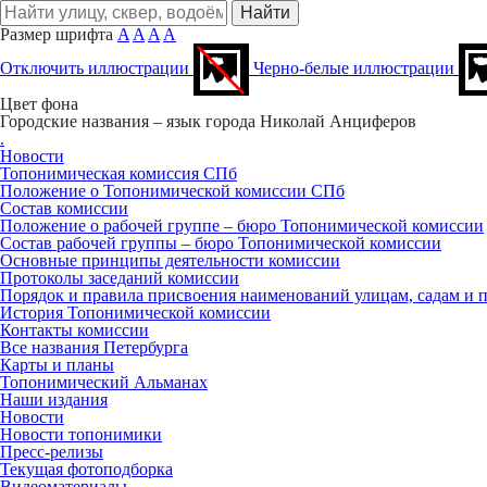
Размер шрифта
A
A
A
A
Отключить иллюстрации
Черно-белые иллюстрации
Цвет фона
Городские названия – язык города
Николай Анциферов
.
Новости
Топонимическая комиссия СПб
Положение о Топонимической комиссии СПб
Состав комиссии
Положение о рабочей группе – бюро Топонимической комиссии
Состав рабочей группы – бюро Топонимической комиссии
Основные принципы деятельности комиссии
Протоколы заседаний комиссии
Порядок и правила присвоения наименований улицам, садам и 
История Топонимической комиссии
Контакты комиссии
Все названия Петербурга
Карты и планы
Топонимический Альманах
Наши издания
Новости
Новости топонимики
Пресс‑релизы
Текущая фотоподборка
Видеоматериалы