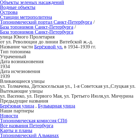
Объекты зеленых насаждений
Водные объекты
Острова
Станции метрополитена
Топонимический портал
Санкт-Петербург
а
/
База топонимов
Санкт-Петербург
а
/
База топонимов
Санкт-Петербург
а
улица
Ю
ного Пролет
а
рия
от ул. Революции до линии Витебской ж.-д.
Название части
Берёзовой ул.
в 1934–1939 гг.
Тип топонима
Утраченный
Дата возникновения
1934
Дата исчезновения
1939
Вливающиеся улицы
ул. Толмачева, Детскосельская ул., 1-я Советская ул.,Слуцкая ул.
Вытекающие улицы
ул. Васенко, ул. Первого Мая, ул. Третьего Июля,ул. Мичурина
Предыдущие названия
Берёзовая улица
,
Бульварная улица
Наши партнеры
Новости
Топонимическая комиссия СПб
Все названия Петербурга
Карты и планы
Топонимический Альманах