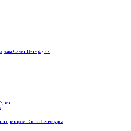
паркам Санкт‑Петербурга
бурга
а
 территории Санкт‑Петербурга