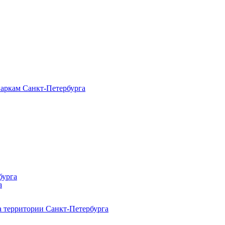
паркам Санкт‑Петербурга
бурга
а
 территории Санкт‑Петербурга