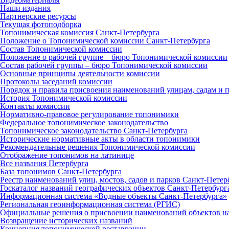
Наши издания
Партнерские ресурсы
Текущая фотоподборка
Топонимическая комиссия Санкт‑Петербурга
Положение о Топонимической комиссии Санкт‑Петербурга
Состав Топонимической комиссии
Положение о рабочей группе – бюро Топонимической комиссии
Состав рабочей группы – бюро Топонимической комиссии
Основные принципы деятельности комиссии
Протоколы заседаний комиссии
Порядок и правила присвоения наименований улицам, садам и 
История Топонимической комиссии
Контакты комиссии
Нормативно‑правовое регулирование топонимики
Федеральное топонимическое законодательство
Топонимическое законодательство Санкт‑Петербурга
Исторические нормативные акты в области топонимики
Рекомендательные решения Топонимической комиссии
Отображение топонимов на латинице
Все названия Петербурга
База топонимов Санкт‑Петербурга
Реестр наименований улиц, мостов, садов и парков Санкт‑Петер
Госкаталог названий географических объектов Санкт‑Петербург
Информационная система «Водные объекты Санкт‑Петербурга»
Региональная геоинформационная система (РГИС)
Официальные решения о присвоении наименований объектов на
Возвращение исторических названий
Концепция топонимической реставрации