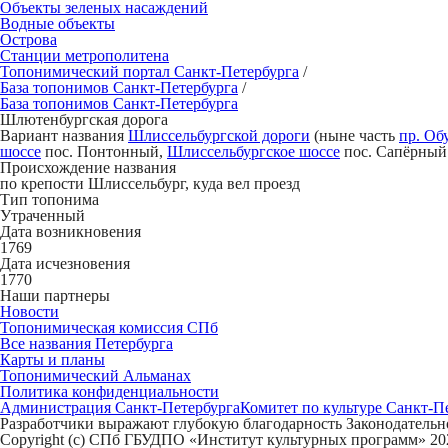
Объекты зеленых насаждений
Водные объекты
Острова
Станции метрополитена
Топонимический портал
Санкт-Петербург
а
/
База топонимов
Санкт-Петербург
а
/
База топонимов
Санкт-Петербург
а
Шлютенб
у
ргская дорога
Вариант названия
Шлиссельбургской дороги
(ныне часть
пр. Об
шоссе
пос. Понтонный,
Шлиссельбургское шоссе
пос. Сапёрный
Происхождение названия
по крепости Шлиссельбург, куда вел проезд
Тип топонима
Утраченный
Дата возникновения
1769
Дата исчезновения
1770
Наши партнеры
Новости
Топонимическая комиссия СПб
Все названия Петербурга
Карты и планы
Топонимический Альманах
Политика конфиденциальности
Администрация Санкт-Петербурга
Комитет по культуре Санкт-П
Разработчики выражают глубокую благодарность Законодательно
Copyright (c) СПб ГБУДПО «Институт культурных программ» 202