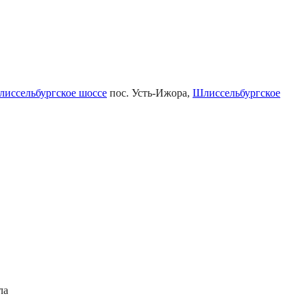
иссельбургское шоссе
пос. Усть-Ижора,
Шлиссельбургское
ла