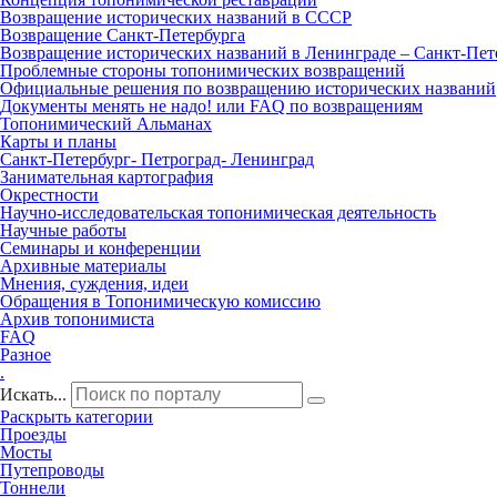
Возвращение исторических названий в СССР
Возвращение Санкт‑Петербурга
Возвращение исторических названий в Ленинграде – Санкт‑Пет
Проблемные стороны топонимических возвращений
Официальные решения по возвращению исторических названий
Документы менять не надо! или FAQ по возвращениям
Топонимический Альманах
Карты и планы
Санкт‑Петербург‑ Петроград‑ Ленинград
Занимательная картография
Окрестности
Научно‑исследовательская топонимическая деятельность
Научные работы
Семинары и конференции
Архивные материалы
Мнения, суждения, идеи
Обращения в Топонимическую комиссию
Архив топонимиста
FAQ
Разное
.
Искать...
Раскрыть категории
Проезды
Мосты
Путепроводы
Тоннели