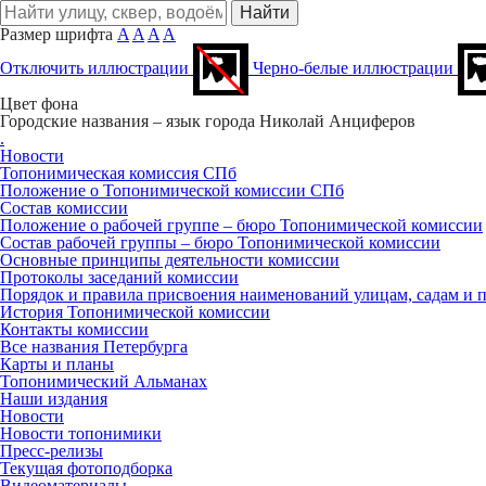
Размер шрифта
A
A
A
A
Отключить иллюстрации
Черно-белые иллюстрации
Цвет фона
Городские названия – язык города
Николай Анциферов
.
Новости
Топонимическая комиссия СПб
Положение о Топонимической комиссии СПб
Состав комиссии
Положение о рабочей группе – бюро Топонимической комиссии
Состав рабочей группы – бюро Топонимической комиссии
Основные принципы деятельности комиссии
Протоколы заседаний комиссии
Порядок и правила присвоения наименований улицам, садам и 
История Топонимической комиссии
Контакты комиссии
Все названия Петербурга
Карты и планы
Топонимический Альманах
Наши издания
Новости
Новости топонимики
Пресс‑релизы
Текущая фотоподборка
Видеоматериалы