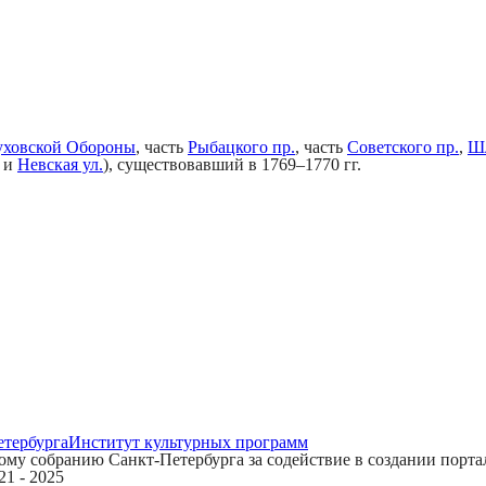
уховской Обороны
, часть
Рыбацкого пр.
, часть
Советского пр.
,
Шл
 и
Невская ул.
), существовавший в 1769–1770 гг.
етербурга
Институт культурных программ
му собранию Санкт-Петербурга за содействие в создании порта
1 - 2025