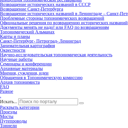
Возвращение исторических названий в СССР
Возвращение Санкт‑Петербурга
Возвращение исторических названий в Ленинграде – Санкт‑Пет
Проблемные стороны топонимических возвращений
Официальные решения по возвращению исторических названий
Документы менять не надо! или FAQ по возвращениям
Топонимический Альманах
Карты и планы
Санкт‑Петербург‑ Петроград‑ Ленинград
Занимательная картография
Окрестности
Научно‑исследовательская топонимическая деятельность
Научные работы
Семинары и конференции
Архивные материалы
Мнения, суждения, идеи
Обращения в Топонимическую комиссию
Архив топонимиста
FAQ
Разное
.
Искать...
Раскрыть категории
Проезды
Мосты
Путепроводы
Тоннели