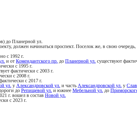
в) до Планерной ул.
проекту, должен начинаться проспект. Поселок же, в свою очере
о с 1992 г.
ул.
и от
Комендантского пр.
до
Планерной ул.
существуют фактич
чески с 1995 г.
вует фактически с 2003 г.
ески с 2008 г.
фактически с 2017 г.
й ул.
у
Александровской ул.
и часть
Александровской ул.
у
Слав
дороги до
Репищевой ул.
и южнее
Мебельной ул.
до
Приморского
021 г. вошел в состав
Новой ул.
ки с 2023 г.