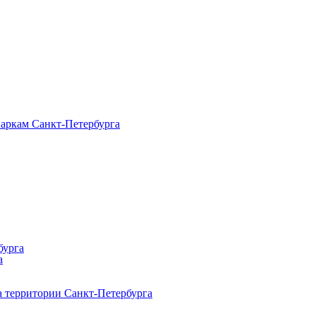
паркам Санкт‑Петербурга
бурга
а
 территории Санкт‑Петербурга