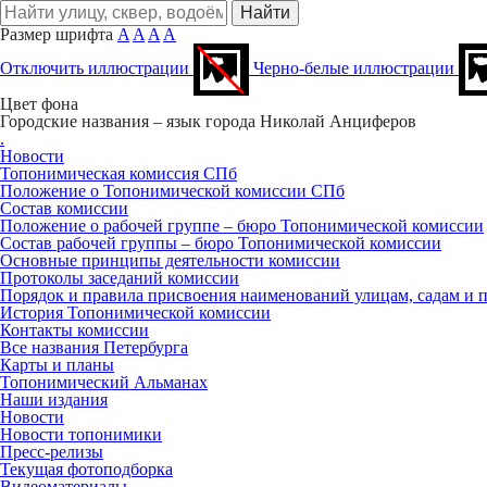
Размер шрифта
A
A
A
A
Отключить иллюстрации
Черно-белые иллюстрации
Цвет фона
Городские названия – язык города
Николай Анциферов
.
Новости
Топонимическая комиссия СПб
Положение о Топонимической комиссии СПб
Состав комиссии
Положение о рабочей группе – бюро Топонимической комиссии
Состав рабочей группы – бюро Топонимической комиссии
Основные принципы деятельности комиссии
Протоколы заседаний комиссии
Порядок и правила присвоения наименований улицам, садам и 
История Топонимической комиссии
Контакты комиссии
Все названия Петербурга
Карты и планы
Топонимический Альманах
Наши издания
Новости
Новости топонимики
Пресс‑релизы
Текущая фотоподборка
Видеоматериалы