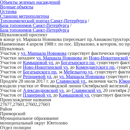
Объекты зеленых насаждений
Водные объекты
Острова
Станции метрополитена
Топонимический портал
Санкт-Петербург
а
/
База топонимов
Санкт-Петербург
а
/
База топонимов
Санкт-Петербург
а
Шув
а
ловский проспект
в конце ул. Маршала Новикова (пересекает пр.Авиаконструкторо
Наименован 4 апреля 1988 г. по пос. Шувалово, в котором, по 
Шуваловых.
Участок у
ул. Маршала Новикова
существует фактически примерн
Участки западнее
ул. Маршала Новикова
до
Ново-Никитинской 
Участок от
Камышовой ул.
до
Богатырского пр.
существует факти
Участок от
Ново-Никитинской ул.
до
Комендантского пр.
сущест
Участок от
Богатырского пр.
за
Мебельную ул.
существует фактич
Участок от
Репищевой ул.
до
ул. Маршала Новикова
существует 
Продлён 28 июля 2017 г. до
Славянской ул.
, включив часть
Южно
входили участки от Финляндской линии Октябрьской железной 
Участок от
Александровской ул.
до
Славянской ул.
20 сентября 2
Участок от
Планерной ул.
до
Камышовой ул.
существует фактичес
Происхождение названия
27677,27601,27602,27603
Район
Приморский
Муниципальное образование
муниципальный округ Юнтолово
Отдел полиции