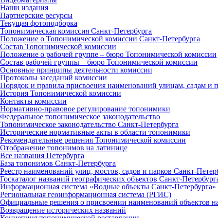
Наши издания
Партнерские ресурсы
Текущая фотоподборка
Топонимическая комиссия Санкт‑Петербурга
Положение о Топонимической комиссии Санкт‑Петербурга
Состав Топонимической комиссии
Положение о рабочей группе – бюро Топонимической комиссии
Состав рабочей группы – бюро Топонимической комиссии
Основные принципы деятельности комиссии
Протоколы заседаний комиссии
Порядок и правила присвоения наименований улицам, садам и 
История Топонимической комиссии
Контакты комиссии
Нормативно‑правовое регулирование топонимики
Федеральное топонимическое законодательство
Топонимическое законодательство Санкт‑Петербурга
Исторические нормативные акты в области топонимики
Рекомендательные решения Топонимической комиссии
Отображение топонимов на латинице
Все названия Петербурга
База топонимов Санкт‑Петербурга
Реестр наименований улиц, мостов, садов и парков Санкт‑Петер
Госкаталог названий географических объектов Санкт‑Петербург
Информационная система «Водные объекты Санкт‑Петербурга»
Региональная геоинформационная система (РГИС)
Официальные решения о присвоении наименований объектов на
Возвращение исторических названий
Концепция топонимической реставрации