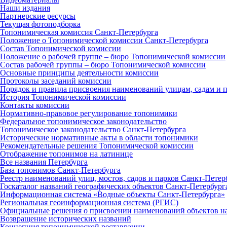
Наши издания
Партнерские ресурсы
Текущая фотоподборка
Топонимическая комиссия Санкт‑Петербурга
Положение о Топонимической комиссии Санкт‑Петербурга
Состав Топонимической комиссии
Положение о рабочей группе – бюро Топонимической комиссии
Состав рабочей группы – бюро Топонимической комиссии
Основные принципы деятельности комиссии
Протоколы заседаний комиссии
Порядок и правила присвоения наименований улицам, садам и 
История Топонимической комиссии
Контакты комиссии
Нормативно‑правовое регулирование топонимики
Федеральное топонимическое законодательство
Топонимическое законодательство Санкт‑Петербурга
Исторические нормативные акты в области топонимики
Рекомендательные решения Топонимической комиссии
Отображение топонимов на латинице
Все названия Петербурга
База топонимов Санкт‑Петербурга
Реестр наименований улиц, мостов, садов и парков Санкт‑Петер
Госкаталог названий географических объектов Санкт‑Петербург
Информационная система «Водные объекты Санкт‑Петербурга»
Региональная геоинформационная система (РГИС)
Официальные решения о присвоении наименований объектов на
Возвращение исторических названий
Концепция топонимической реставрации