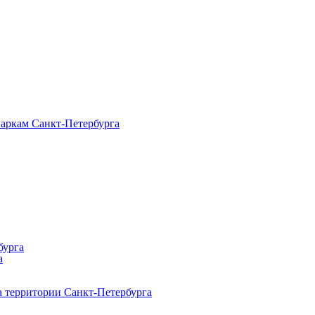
паркам Санкт‑Петербурга
бурга
а
 территории Санкт‑Петербурга