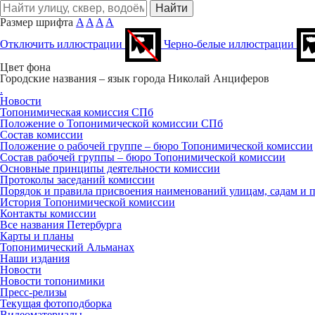
Размер шрифта
A
A
A
A
Отключить иллюстрации
Черно-белые иллюстрации
Цвет фона
Городские названия – язык города
Николай Анциферов
.
Новости
Топонимическая комиссия СПб
Положение о Топонимической комиссии СПб
Состав комиссии
Положение о рабочей группе – бюро Топонимической комиссии
Состав рабочей группы – бюро Топонимической комиссии
Основные принципы деятельности комиссии
Протоколы заседаний комиссии
Порядок и правила присвоения наименований улицам, садам и 
История Топонимической комиссии
Контакты комиссии
Все названия Петербурга
Карты и планы
Топонимический Альманах
Наши издания
Новости
Новости топонимики
Пресс‑релизы
Текущая фотоподборка
Видеоматериалы