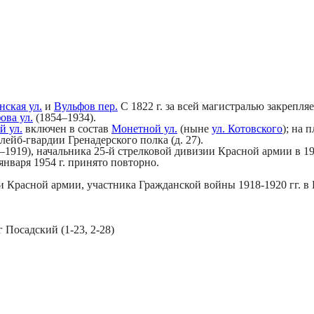
cкая ул.
и
Вульфов пер.
С 1822 г. за всей магистралью закрепля
ова ул.
(1854–1934).
й ул.
включен в состав
Монетной ул.
(ныне
ул. Котовского
); на 
ейб-гвардии Гренадерского полка (д. 27).
7–1919), начальника 25-й стрелковой дивизии Красной армии в 19
января 1954 г. принято повторно.
ии Красной армии, участника Гражданcкой войны 1918-1920 гг. в
Посадский (1-23, 2-28)