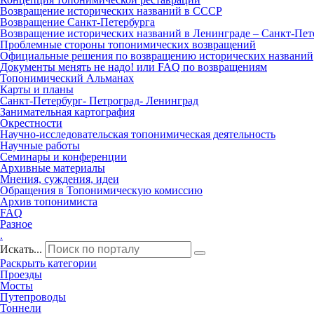
Возвращение исторических названий в СССР
Возвращение Санкт‑Петербурга
Возвращение исторических названий в Ленинграде – Санкт‑Пет
Проблемные стороны топонимических возвращений
Официальные решения по возвращению исторических названий
Документы менять не надо! или FAQ по возвращениям
Топонимический Альманах
Карты и планы
Санкт‑Петербург‑ Петроград‑ Ленинград
Занимательная картография
Окрестности
Научно‑исследовательская топонимическая деятельность
Научные работы
Семинары и конференции
Архивные материалы
Мнения, суждения, идеи
Обращения в Топонимическую комиссию
Архив топонимиста
FAQ
Разное
.
Искать...
Раскрыть категории
Проезды
Мосты
Путепроводы
Тоннели