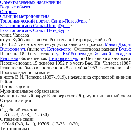
Объекты зеленых насаждений
Водные объекты
Острова
Станции метрополитена
Топонимический портал
Санкт-Петербург
а
/
База топонимов
Санкт-Петербург
а
/
База топонимов
Санкт-Петербург
а
улица Чап
а
ева
от ул. Куйбышева до ул. Рентгена и Петроградской наб.
До 1822 г. на этом месте существовали два проезда:
Малая Дворян
Вульфова ул.
(ныне
ул. Котовского
). Существовал вариант
Вульф
На плане 1829 г. участок от
ул. Куйбышева
до
Большой Посадско
Рентгена
обозначен как
Петровская ул.
по Петровским казармам л
Переименована 15 декабря 1952 г. в чеcть Вас. Ив. Чапаева (188
Решение не было выполнено и 28 сентября 1953 г. отменено, а 4 
Происхождение названия
в чеcть В.И. Чапаева (1887-1919), начальника стрелковой дивиз
Район
Петроградский
Муниципальное образование
муниципальный округ Кронверкское (30), муниципальный округ 
Отдел полиции
43
Судебный участок
153 (1-23, 2-28), 152 (30)
Отделение связи
197046 (2-8, 1-11), 197061 (13-23, 10-30)
Тип топонима