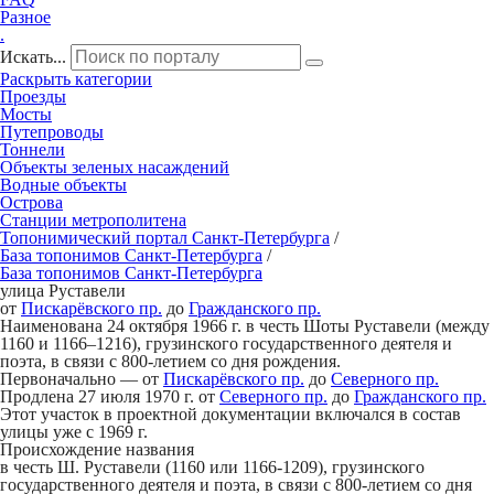
Разное
.
Искать...
Раскрыть категории
Проезды
Мосты
Путепроводы
Тоннели
Объекты зеленых насаждений
Водные объекты
Острова
Станции метрополитена
Топонимический портал
Санкт-Петербург
а
/
База топонимов
Санкт-Петербург
а
/
База топонимов
Санкт-Петербург
а
улица Рустав
е
ли
от
Пискарёвского пр.
до
Гражданского пр.
Наименована 24 октября 1966 г. в честь Шоты Руставели (между
1160 и 1166–1216), грузинского государственного деятеля и
поэта, в связи с 800-летием со дня рождения.
Первоначально — от
Пискарёвского пр.
до
Северного пр.
Продлена 27 июля 1970 г. от
Северного пр.
до
Гражданского пр.
Этот участок в проектной документации включался в состав
улицы уже с 1969 г.
Происхождение названия
в честь Ш. Руставели (1160 или 1166-1209), грузинского
государственного деятеля и поэта, в связи с 800-летием со дня