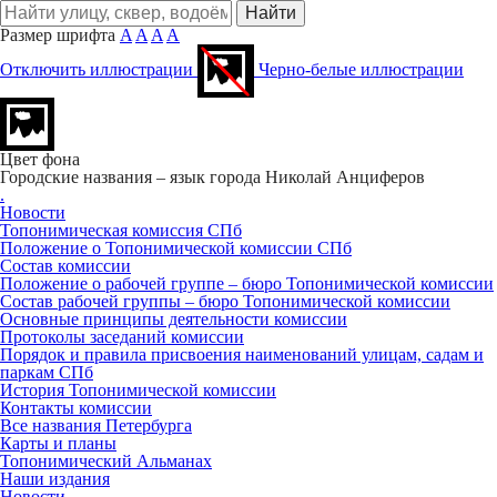
Размер шрифта
A
A
A
A
Отключить иллюстрации
Черно-белые иллюстрации
Цвет фона
Городские названия – язык города
Николай Анциферов
.
Новости
Топонимическая комиссия СПб
Положение о Топонимической комиссии СПб
Состав комиссии
Положение о рабочей группе – бюро Топонимической комиссии
Состав рабочей группы – бюро Топонимической комиссии
Основные принципы деятельности комиссии
Протоколы заседаний комиссии
Порядок и правила присвоения наименований улицам, садам и
паркам СПб
История Топонимической комиссии
Контакты комиссии
Все названия Петербурга
Карты и планы
Топонимический Альманах
Наши издания
Новости