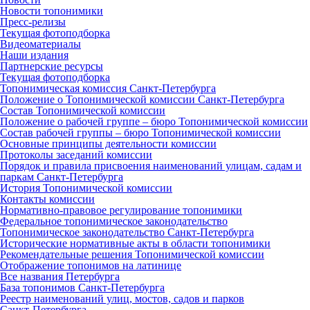
Новости топонимики
Пресс‑релизы
Текущая фотоподборка
Видеоматериалы
Наши издания
Партнерские ресурсы
Текущая фотоподборка
Топонимическая комиссия Санкт‑Петербурга
Положение о Топонимической комиссии Санкт‑Петербурга
Состав Топонимической комиссии
Положение о рабочей группе – бюро Топонимической комиссии
Состав рабочей группы – бюро Топонимической комиссии
Основные принципы деятельности комиссии
Протоколы заседаний комиссии
Порядок и правила присвоения наименований улицам, садам и
паркам Санкт‑Петербурга
История Топонимической комиссии
Контакты комиссии
Нормативно‑правовое регулирование топонимики
Федеральное топонимическое законодательство
Топонимическое законодательство Санкт‑Петербурга
Исторические нормативные акты в области топонимики
Рекомендательные решения Топонимической комиссии
Отображение топонимов на латинице
Все названия Петербурга
База топонимов Санкт‑Петербурга
Реестр наименований улиц, мостов, садов и парков
Санкт‑Петербурга