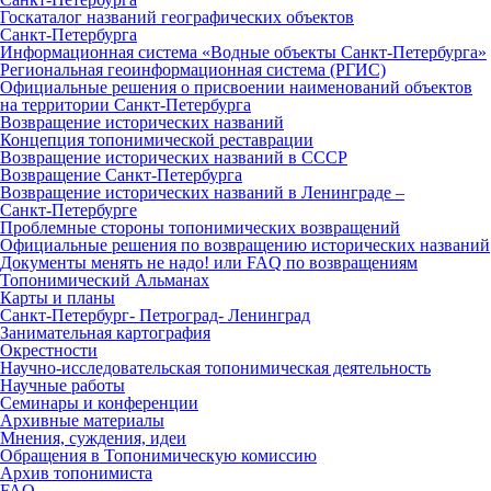
Госкаталог названий географических объектов
Санкт‑Петербурга
Информационная система «Водные объекты Санкт‑Петербурга»
Региональная геоинформационная система (РГИС)
Официальные решения о присвоении наименований объектов
на территории Санкт‑Петербурга
Возвращение исторических названий
Концепция топонимической реставрации
Возвращение исторических названий в СССР
Возвращение Санкт‑Петербурга
Возвращение исторических названий в Ленинграде –
Санкт‑Петербурге
Проблемные стороны топонимических возвращений
Официальные решения по возвращению исторических названий
Документы менять не надо! или FAQ по возвращениям
Топонимический Альманах
Карты и планы
Санкт‑Петербург‑ Петроград‑ Ленинград
Занимательная картография
Окрестности
Научно‑исследовательская топонимическая деятельность
Научные работы
Семинары и конференции
Архивные материалы
Мнения, суждения, идеи
Обращения в Топонимическую комиссию
Архив топонимиста
FAQ