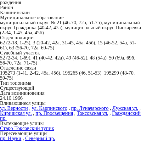
рождения
Район
Калининский
Муниципальное образование
муниципальный округ № 21 (46-70, 72а, 51-75), муниципальный
округ Гражданка (40-42, 42а), муниципальный округ Пискаревка
(2-34, 1-45, 45а, 45б)
Отдел полиции
62 (2-18, 1-25), 3 (20-42, 42а, 31-45, 45а, 45б), 15 (46-52, 54а, 51-
61), 63 (56-70, 72а, 69-75)
Судебный участок
52 (2-34, 1-69), 41 (40-42, 42а), 49 (46-52), 48 (54а), 50 (69а, 69б,
56-70, 72а, 71-75)
Отделение связи
195273 (1-41, 2-42, 45а, 45б), 195265 (46, 51-53), 195299 (48-70,
59-75)
Тип топонима
Существующий
Дата возникновения
24.10.1966
Вливающиеся улицы
ул. Верности
,
ул. Карпинского
,
пр. Луначарского
,
Лужская ул.
,
Киришская ул.
,
пр. Просвещения
,
Токсовская ул.
,
Гражданский
пр.
Вытекающие улицы
Старо-Токсовский тупик
Пересекающие улицы
пр. Науки
,
Северный пр.